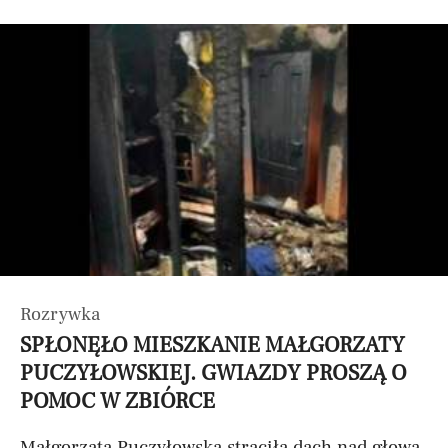
Rozrywka
SPŁONĘŁO MIESZKANIE MAŁGORZATY
PUCZYŁOWSKIEJ. GWIAZDY PROSZĄ O
POMOC W ZBIÓRCE
Małgorzata Puczyłowska straciła dach nad głową.