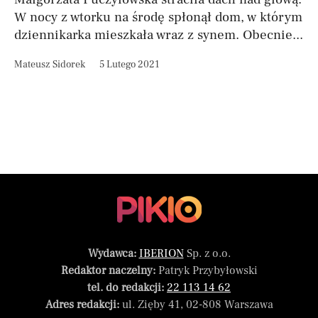
W nocy z wtorku na środę spłonął dom, w którym
dziennikarka mieszkała wraz z synem. Obecnie...
Mateusz Sidorek
5 Lutego 2021
Wydawca:
IBERION
Sp. z o.o.
Redaktor naczelny:
Patryk Przybyłowski
tel. do redakcji:
22 113 14 62
Adres redakcji:
ul. Zięby 41, 02-808 Warszawa