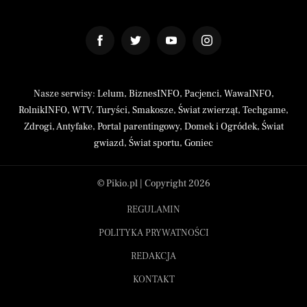
Nasze serwisy:
Lelum
,
BiznesINFO
,
Pacjenci
,
WawaINFO
,
RolnikINFO
,
WTV
,
Turyści
,
Smakosze
,
Świat zwierząt
,
Techgame
,
Zdrogi
,
Antyfake
,
Portal parentingowy
,
Domek i Ogródek
,
Świat
gwiazd
,
Świat sportu
,
Goniec
© Pikio.pl | Copyright 2026
REGULAMIN
POLITYKA PRYWATNOŚCI
REDAKCJA
KONTAKT