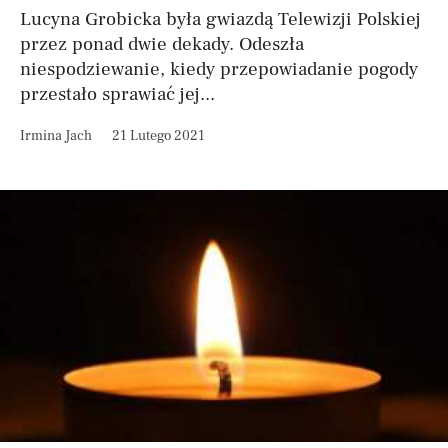
Lucyna Grobicka była gwiazdą Telewizji Polskiej
przez ponad dwie dekady. Odeszła
niespodziewanie, kiedy przepowiadanie pogody
przestało sprawiać jej...
Irmina Jach
21 Lutego 2021