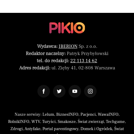
Wydawca:
IBERION
Sp. z o.o.
Redaktor naczelny:
Patryk Przybyłowski
tel. do redakcji:
22 113 14 62
Adres redakcji:
ul. Zięby 41, 02-808 Warszawa
Nasze serwisy:
Lelum
,
BiznesINFO
,
Pacjenci
,
WawaINFO
,
RolnikINFO
,
WTV
,
Turyści
,
Smakosze
,
Świat zwierząt
,
Techgame
,
Zdrogi
,
Antyfake
,
Portal parentingowy
,
Domek i Ogródek
,
Świat