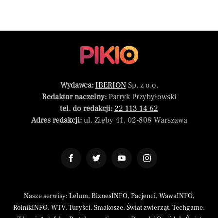
Wydawca:
IBERION
Sp. z o.o.
Redaktor naczelny:
Patryk Przybyłowski
tel. do redakcji:
22 113 14 62
Adres redakcji:
ul. Zięby 41, 02-808 Warszawa
Nasze serwisy:
Lelum
,
BiznesINFO
,
Pacjenci
,
WawaINFO
,
RolnikINFO
,
WTV
,
Turyści
,
Smakosze
,
Świat zwierząt
,
Techgame
,