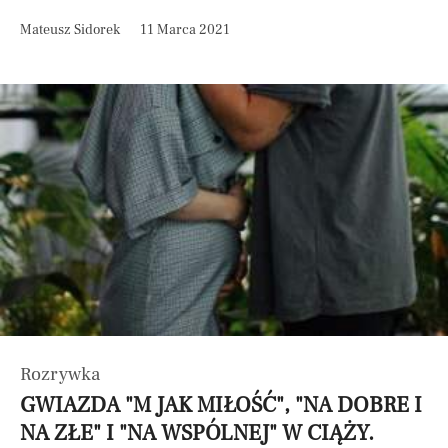
Mateusz Sidorek
11 Marca 2021
Rozrywka
GWIAZDA "M JAK MIŁOŚĆ", "NA DOBRE I
NA ZŁE" I "NA WSPÓLNEJ" W CIĄŻY.