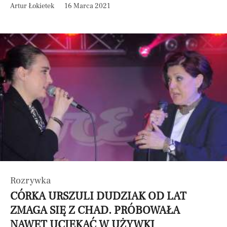
Artur Łokietek
16 Marca 2021
Rozrywka
CÓRKA URSZULI DUDZIAK OD LAT
ZMAGA SIĘ Z CHAD. PRÓBOWAŁA
NAWET UCIEKAĆ W UŻYWKI