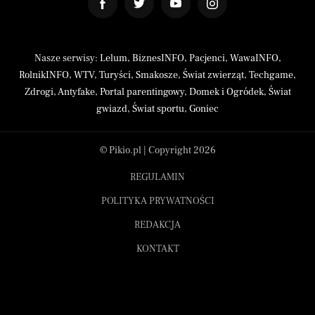
Nasze serwisy:
Lelum
,
BiznesINFO
,
Pacjenci
,
WawaINFO
,
RolnikINFO
,
WTV
,
Turyści
,
Smakosze
,
Świat zwierząt
,
Techgame
,
Zdrogi
,
Antyfake
,
Portal parentingowy
,
Domek i Ogródek
,
Świat
gwiazd
,
Świat sportu
,
Goniec
© Pikio.pl | Copyright 2026
REGULAMIN
POLITYKA PRYWATNOŚCI
REDAKCJA
KONTAKT