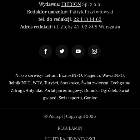
Wydawca:
IBERION
Sp. z o.o.
Redaktor naczelny:
Patryk Przybyłowski
tel. do redakcji:
22 113 14 62
Adres redakcji:
ul. Zięby 41, 02-808 Warszawa
Nasze serwisy:
Lelum
,
BiznesINFO
,
Pacjenci
,
WawaINFO
,
RolnikINFO
,
WTV
,
Turyści
,
Smakosze
,
Świat zwierząt
,
Techgame
,
Zdrogi
,
Antyfake
,
Portal parentingowy
,
Domek i Ogródek
,
Świat
gwiazd
,
Świat sportu
,
Goniec
© Pikio.pl | Copyright 2026
REGULAMIN
POLITYKA PRYWATNOŚCI