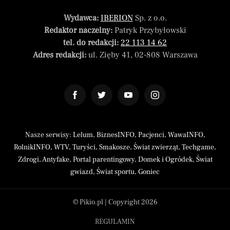
Wydawca:
IBERION
Sp. z o.o.
Redaktor naczelny:
Patryk Przybyłowski
tel. do redakcji:
22 113 14 62
Adres redakcji:
ul. Zięby 41, 02-808 Warszawa
Nasze serwisy:
Lelum
,
BiznesINFO
,
Pacjenci
,
WawaINFO
,
RolnikINFO
,
WTV
,
Turyści
,
Smakosze
,
Świat zwierząt
,
Techgame
,
Zdrogi
,
Antyfake
,
Portal parentingowy
,
Domek i Ogródek
,
Świat
gwiazd
,
Świat sportu
,
Goniec
© Pikio.pl | Copyright 2026
REGULAMIN