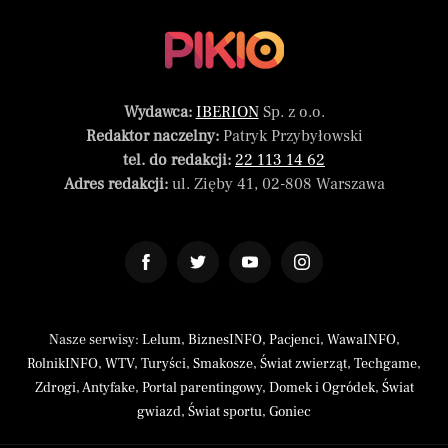
Wydawca:
IBERION
Sp. z o.o.
Redaktor naczelny:
Patryk Przybyłowski
tel. do redakcji:
22 113 14 62
Adres redakcji:
ul. Zięby 41, 02-808 Warszawa
Nasze serwisy:
Lelum
,
BiznesINFO
,
Pacjenci
,
WawaINFO
,
RolnikINFO
,
WTV
,
Turyści
,
Smakosze
,
Świat zwierząt
,
Techgame
,
Zdrogi
,
Antyfake
,
Portal parentingowy
,
Domek i Ogródek
,
Świat
gwiazd
,
Świat sportu
,
Goniec