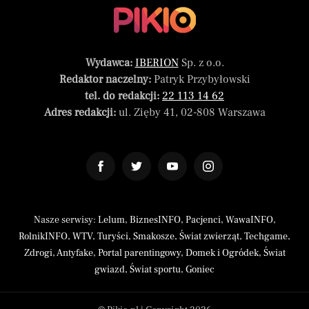
Wydawca:
IBERION
Sp. z o.o.
Redaktor naczelny:
Patryk Przybyłowski
tel. do redakcji:
22 113 14 62
Adres redakcji:
ul. Zięby 41, 02-808 Warszawa
Nasze serwisy:
Lelum
,
BiznesINFO
,
Pacjenci
,
WawaINFO
,
RolnikINFO
,
WTV
,
Turyści
,
Smakosze
,
Świat zwierząt
,
Techgame
,
Zdrogi
,
Antyfake
,
Portal parentingowy
,
Domek i Ogródek
,
Świat
gwiazd
,
Świat sportu
,
Goniec