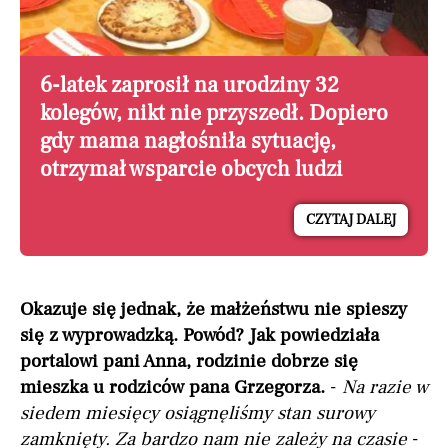
6-latek zaprosił na urodziny 32
kolegów, nikt nie przyszedł. Dopiero
gdy mama nagłośniła sytuację,
otrzymał wsparcie obcych ludzi
CZYTAJ DALEJ
Okazuje się jednak, że małżeństwu nie spieszy
się z wyprowadzką. Powód? Jak powiedziała
portalowi pani Anna, rodzinie dobrze się
mieszka u rodziców pana Grzegorza.
-
Na razie w
siedem miesięcy osiągnęliśmy stan surowy
zamknięty. Za bardzo nam nie zależy na czasie
-