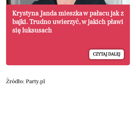
Krystyna Janda mieszka w pałacu jak z
bajki. Trudno uwierzyć, w jakich pławi
się luksusach
CZYTAJ DALEJ
Źródło: Party.pl