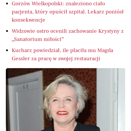
Gorzów Wielkopolski: znaleziono ciało
pacjenta, który opuścił szpital. Lekarz poniósł
konsekwencje
Widzowie ostro ocenili zachowanie Krystyny z
„Sanatorium miłości”
Kucharz powiedział, ile płaciła mu Magda
Gessler za pracę w swojej restauracji