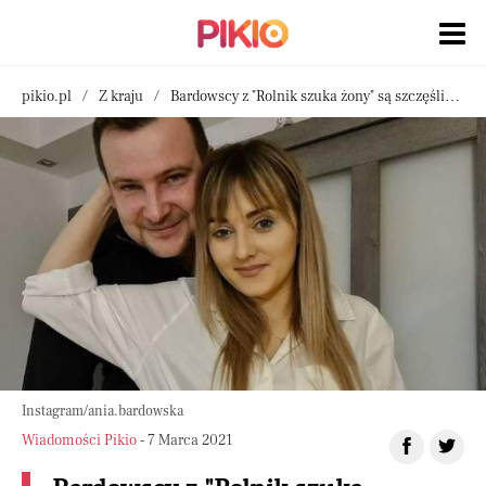
pikio.pl
Z kraju
Bardowscy z "Rolnik szuka żony" są szczęśliwym małżeństwem. Jednak budowa domu spędza im sen z powiek
Instagram/ania.bardowska
Wiadomości Pikio
- 7 Marca 2021