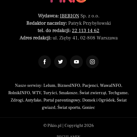
Wydawca:
IBERION
Sp. z o.o.
Redaktor naczelny:
Patryk Przybyłowski
tel. do redakcji:
22 113 14 62
Adres redakcji:
ul. Zięby 41, 02-808 Warszawa
Nasze serwisy:
Lelum
,
BiznesINFO
,
Pacjenci
,
WawaINFO
,
RolnikINFO
,
WTV
,
Turyści
,
Smakosze
,
Świat zwierząt
,
Techgame
,
Zdrogi
,
Antyfake
,
Portal parentingowy
,
Domek i Ogródek
,
Świat
gwiazd
,
Świat sportu
,
Goniec
© Pikio.pl | Copyright 2026