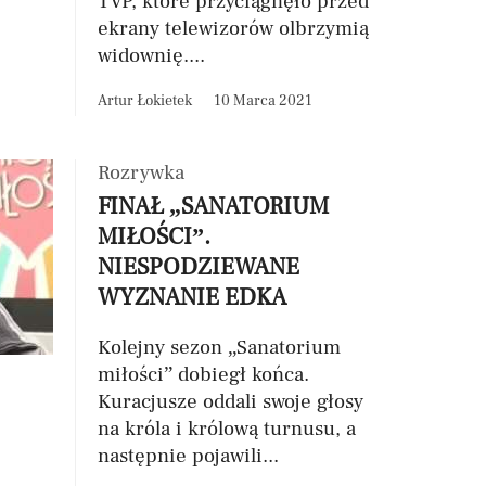
TVP, które przyciągnęło przed
ekrany telewizorów olbrzymią
widownię....
Artur Łokietek
10 Marca 2021
Rozrywka
FINAŁ „SANATORIUM
MIŁOŚCI”.
NIESPODZIEWANE
WYZNANIE EDKA
Kolejny sezon „Sanatorium
miłości” dobiegł końca.
Kuracjusze oddali swoje głosy
na króla i królową turnusu, a
następnie pojawili...