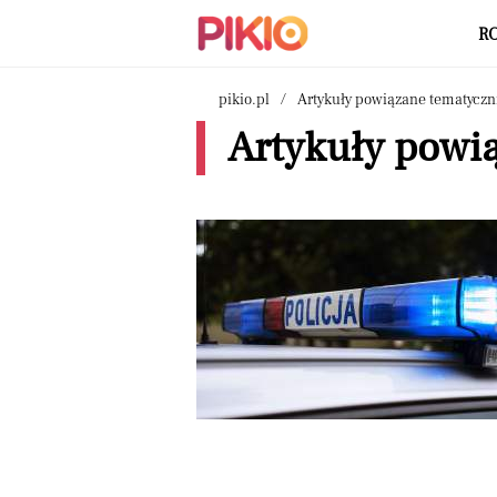
R
pikio.pl
Artykuły powiązane tematyczn
Artykuły powią