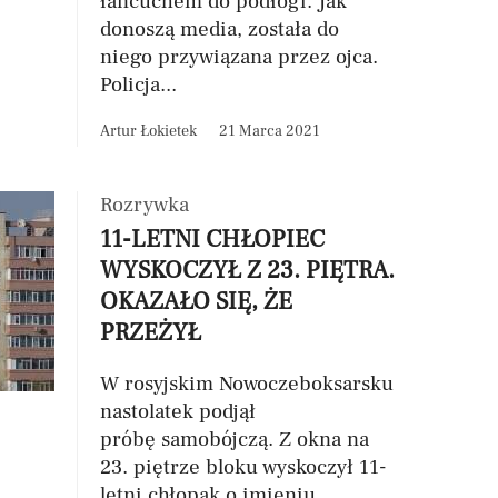
łańcuchem do podłogi. Jak
donoszą media, została do
niego przywiązana przez ojca.
Policja...
Artur Łokietek
21 Marca 2021
Rozrywka
11-LETNI CHŁOPIEC
WYSKOCZYŁ Z 23. PIĘTRA.
OKAZAŁO SIĘ, ŻE
PRZEŻYŁ
W rosyjskim Nowoczeboksarsku
nastolatek podjął
próbę samobójczą. Z okna na
23. piętrze bloku wyskoczył 11-
letni chłopak o imieniu