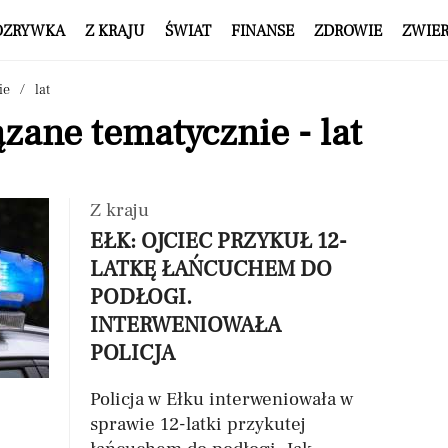
OZRYWKA
Z KRAJU
ŚWIAT
FINANSE
ZDROWIE
ZWIE
ie
lat
zane tematycznie - lat
Z kraju
EŁK: OJCIEC PRZYKUŁ 12-
LATKĘ ŁAŃCUCHEM DO
PODŁOGI.
INTERWENIOWAŁA
POLICJA
Policja w Ełku interweniowała w
sprawie 12-latki przykutej