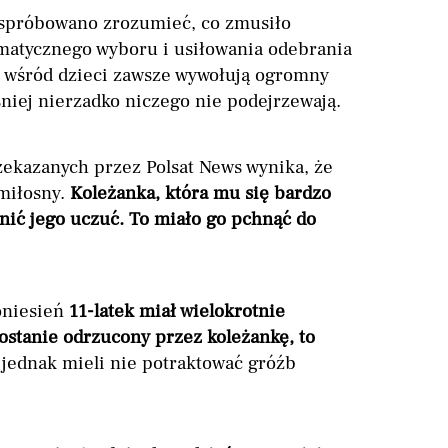
 spróbowano zrozumieć, co zmusiło
amatycznego wyboru i usiłowania odebrania
e wśród dzieci zawsze wywołują ogromny
niej nierzadko niczego nie podejrzewają.
rzekazanych przez Polsat News wynika, że
 miłosny.
Koleżanka, która mu się bardzo
nić jego uczuć. To miało go pchnąć do
oniesień
11-latek miał wielokrotnie
zostanie odrzucony przez koleżankę, to
e jednak mieli nie potraktować gróźb