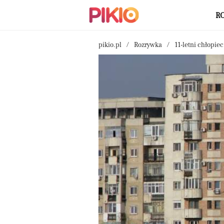
R
pikio.pl
Rozrywka
11-letni chłopiec