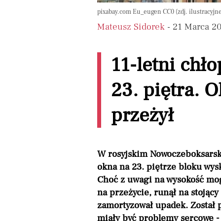
pixabay.com Eu_eugen CC0 (zdj. ilustracyjn
Mateusz Sidorek
- 21 Marca 2
11-letni chł
23. piętra. O
przeżył
W rosyjskim Nowoczeboksarsku
okna na 23. piętrze bloku wys
Choć z uwagi na wysokość mog
na przeżycie, runął na stoją
zamortyzował upadek. Został 
miały być problemy sercowe - 