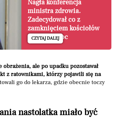
Nagła konferencja
ministra zdrowia.
Zadecydował co z
zamknięciem kościołów
na Wielkanoc
CZYTAJ DALEJ
 obrażenia, ale po upadku pozostawał
t z ratownikami, którzy pojawili się na
owali go do lekarza, gdzie obecnie toczy
ia nastolatka miało być