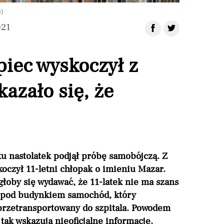
e)
021
opiec wyskoczył z
kazało się, że
 nastolatek podjął próbę samobójczą. Z
koczył 11-letni chłopak o imieniu Mazar.
łoby się wydawać, że 11-latek nie ma szans
cy pod budynkiem samochód, który
przetransportowany do szpitala. Powodem
tak wskazują nieoficjalne informacje.