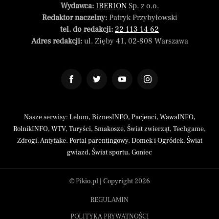
Wydawca:
IBERION
Sp. z o.o.
Redaktor naczelny:
Patryk Przybyłowski
tel. do redakcji:
22 113 14 62
Adres redakcji:
ul. Zięby 41, 02-808 Warszawa
Nasze serwisy:
Lelum
,
BiznesINFO
,
Pacjenci
,
WawaINFO
,
RolnikINFO
,
WTV
,
Turyści
,
Smakosze
,
Świat zwierząt
,
Techgame
,
Zdrogi
,
Antyfake
,
Portal parentingowy
,
Domek i Ogródek
,
Świat
gwiazd
,
Świat sportu
,
Goniec
© Pikio.pl | Copyright 2026
REGULAMIN
POLITYKA PRYWATNOŚCI