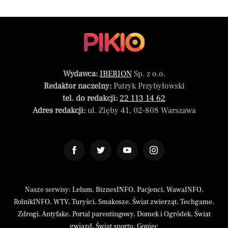
Wydawca:
IBERION
Sp. z o.o.
Redaktor naczelny:
Patryk Przybyłowski
tel. do redakcji:
22 113 14 62
Adres redakcji:
ul. Zięby 41, 02-808 Warszawa
Nasze serwisy:
Lelum
,
BiznesINFO
,
Pacjenci
,
WawaINFO
,
RolnikINFO
,
WTV
,
Turyści
,
Smakosze
,
Świat zwierząt
,
Techgame
,
Zdrogi
,
Antyfake
,
Portal parentingowy
,
Domek i Ogródek
,
Świat
gwiazd
,
Świat sportu
,
Goniec