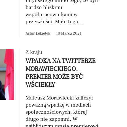
Lityńskiego mimo tego, że byli
bardzo bliskimi
współpracownikami w
przeszłości. Mało tego,...
Artur Łokietek
10 Marca 2021
Z kraju
WPADKA NA TWITTERZE
MORAWIECKIEGO.
PREMIER MOŻE BYĆ
WŚCIEKŁY
Mateusz Morawiecki zaliczył
poważną wpadkę w mediach
społecznościowych, której
długo nie zapomni. W
najbliższym czasie premierowi