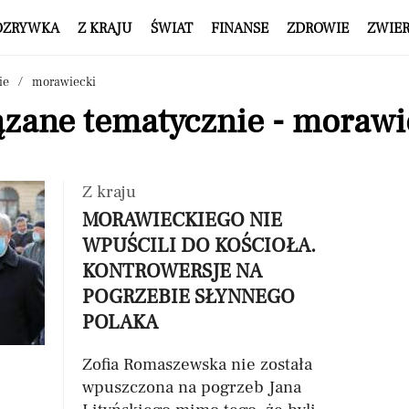
OZRYWKA
Z KRAJU
ŚWIAT
FINANSE
ZDROWIE
ZWIE
ie
morawiecki
ązane tematycznie - morawi
Z kraju
MORAWIECKIEGO NIE
WPUŚCILI DO KOŚCIOŁA.
KONTROWERSJE NA
POGRZEBIE SŁYNNEGO
POLAKA
Zofia Romaszewska nie została
wpuszczona na pogrzeb Jana