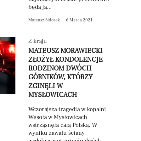
będą ją...
Mateusz Sidorek
6 Marca 2021
Z kraju
MATEUSZ MORAWIECKI
ZŁOŻYŁ KONDOLENCJE
RODZINOM DWÓCH
GÓRNIKÓW, KTÓRZY
ZGINĘLI W
MYSŁOWICACH
Wczorajsza tragedia w kopalni
Wesoła w Mysłowicach
wstrząsnęła całą Polską. W
wyniku zawału ściany
wydobywczej zginęło dwóch...