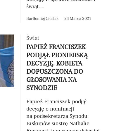
świąt....
Bartłomiej Cieślak
23 Marca 2021
Świat
PAPIEŻ FRANCISZEK
PODJĄŁ PIONIERSKĄ
DECYZJĘ. KOBIETA
DOPUSZCZONA DO
GŁOSOWANIA NA
SYNODZIE
Papież Franciszek podjął
decyzję o nominacji
na podsekretarza Synodu
Biskupów siostrę Nathalie
Becquart, tym samym dając jej