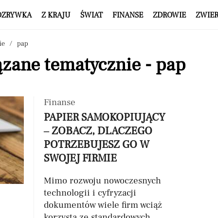
OZRYWKA
Z KRAJU
ŚWIAT
FINANSE
ZDROWIE
ZWIE
ie
pap
zane tematycznie - pap
Finanse
PAPIER SAMOKOPIUJĄCY
– ZOBACZ, DLACZEGO
POTRZEBUJESZ GO W
SWOJEJ FIRMIE
Mimo rozwoju nowoczesnych
technologii i cyfryzacji
dokumentów wiele firm wciąż
korzysta ze standardowych