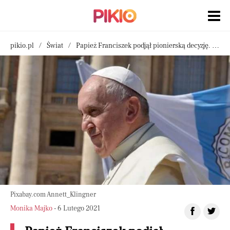
pikio.pl
Świat
Papież Franciszek podjął pionierską decyzję. Kobieta dopuszczona do głosowania na synodzie
Pixabay.com Annett_Klingner
Monika Majko
- 6 Lutego 2021