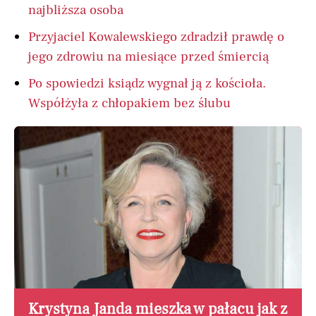
najbliższa osoba
Przyjaciel Kowalewskiego zdradził prawdę o
jego zdrowiu na miesiące przed śmiercią
Po spowiedzi ksiądz wygnał ją z kościoła.
Współżyła z chłopakiem bez ślubu
Krystyna Janda mieszka w pałacu jak z