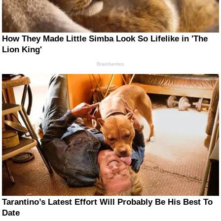
How They Made Little Simba Look So Lifelike in 'The
Lion King'
Brainberries
Tarantino’s Latest Effort Will Probably Be His Best To
Date