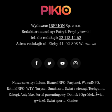
Wydawca:
IBERION
Sp. z o.o.
Redaktor naczelny:
Patryk Przybyłowski
tel. do redakcji:
22 113 14 62
Adres redakcji:
ul. Zięby 41, 02-808 Warszawa
Nasze serwisy:
Lelum
,
BiznesINFO
,
Pacjenci
,
WawaINFO
,
RolnikINFO
,
WTV
,
Turyści
,
Smakosze
,
Świat zwierząt
,
Techgame
,
Zdrogi
,
Antyfake
,
Portal parentingowy
,
Domek i Ogródek
,
Świat
gwiazd
,
Świat sportu
,
Goniec