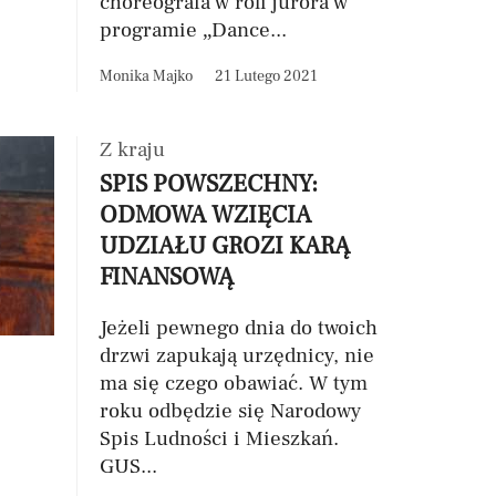
choreografa w roli jurora w
programie „Dance...
Monika Majko
21 Lutego 2021
Z kraju
SPIS POWSZECHNY:
ODMOWA WZIĘCIA
UDZIAŁU GROZI KARĄ
FINANSOWĄ
Jeżeli pewnego dnia do twoich
drzwi zapukają urzędnicy, nie
ma się czego obawiać. W tym
roku odbędzie się Narodowy
Spis Ludności i Mieszkań.
GUS...