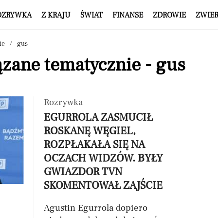
OZRYWKA
Z KRAJU
ŚWIAT
FINANSE
ZDROWIE
ZWIE
ie
gus
zane tematycznie - gus
Rozrywka
EGURROLA ZASMUCIŁ
ROSKANĘ WĘGIEL,
ROZPŁAKAŁA SIĘ NA
OCZACH WIDZÓW. BYŁY
GWIAZDOR TVN
SKOMENTOWAŁ ZAJŚCIE
Agustin Egurrola dopiero