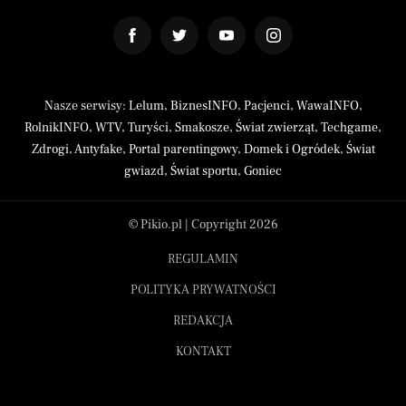
Nasze serwisy:
Lelum
,
BiznesINFO
,
Pacjenci
,
WawaINFO
,
RolnikINFO
,
WTV
,
Turyści
,
Smakosze
,
Świat zwierząt
,
Techgame
,
Zdrogi
,
Antyfake
,
Portal parentingowy
,
Domek i Ogródek
,
Świat
gwiazd
,
Świat sportu
,
Goniec
© Pikio.pl | Copyright 2026
REGULAMIN
POLITYKA PRYWATNOŚCI
REDAKCJA
KONTAKT