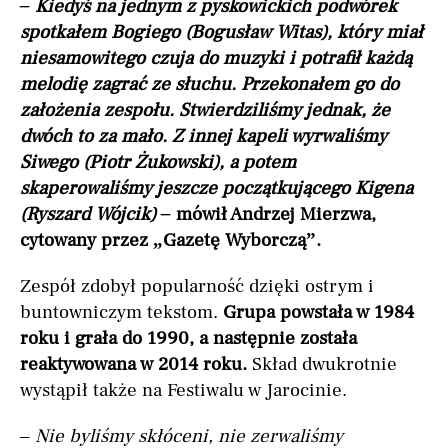
– Kiedyś na jednym z pyskowickich podwórek
spotkałem Bogiego (Bogusław Witas), który miał
niesamowitego czuja do muzyki i potrafił każdą
melodię zagrać ze słuchu. Przekonałem go do
założenia zespołu. Stwierdziliśmy jednak, że
dwóch to za mało. Z innej kapeli wyrwaliśmy
Siwego (Piotr Żukowski), a potem
skaperowaliśmy jeszcze początkującego Kigena
(Ryszard Wójcik) –
mówił Andrzej Mierzwa,
cytowany przez „Gazetę Wyborczą”.
Zespół zdobył popularność dzięki ostrym i
buntowniczym tekstom.
Grupa powstała w 1984
roku i grała do 1990, a następnie została
reaktywowana w 2014 roku.
Skład dwukrotnie
wystąpił także na Festiwalu w Jarocinie.
– Nie byliśmy skłóceni, nie zerwaliśmy