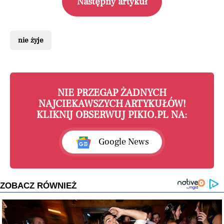
Następny artykuł
nie żyje
NIE PRZEGAP ŻADNYCH
NAJCIEKAWSZYCH ARTYKUŁÓW!
KLIKNIJ OBSERWUJ PIKIO.PL NA:
Google News
ZOBACZ RÓWNIEŻ