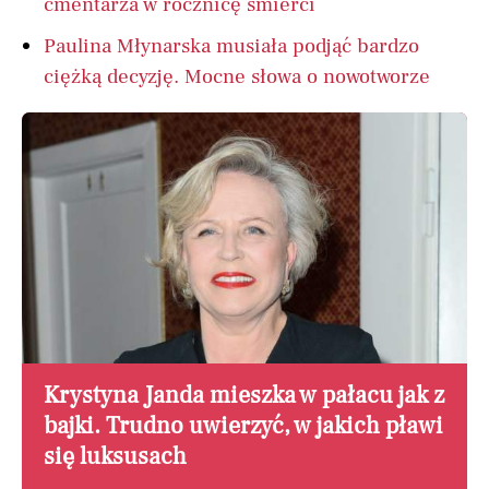
cmentarza w rocznicę śmierci
Paulina Młynarska musiała podjąć bardzo
ciężką decyzję. Mocne słowa o nowotworze
Krystyna Janda mieszka w pałacu jak z
bajki. Trudno uwierzyć, w jakich pławi
się luksusach