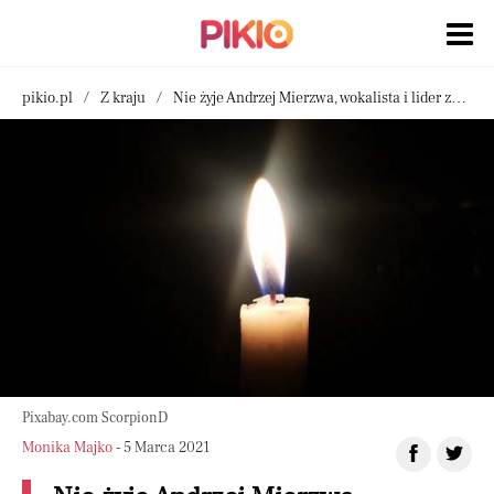
pikio.pl
Z kraju
Nie żyje Andrzej Mierzwa, wokalista i lider zespołu Processs
Pixabay.com ScorpionD
Monika Majko
- 5 Marca 2021