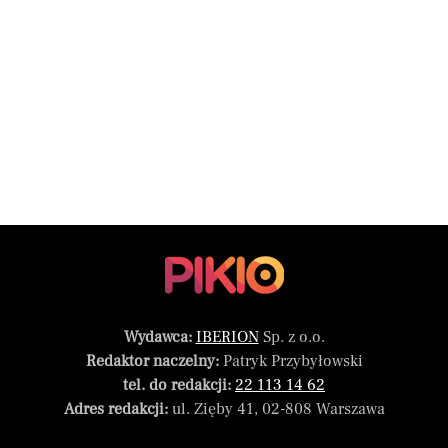
Wydawca:
IBERION
Sp. z o.o.
Redaktor naczelny:
Patryk Przybyłowski
tel. do redakcji:
22 113 14 62
Adres redakcji:
ul. Zięby 41, 02-808 Warszawa