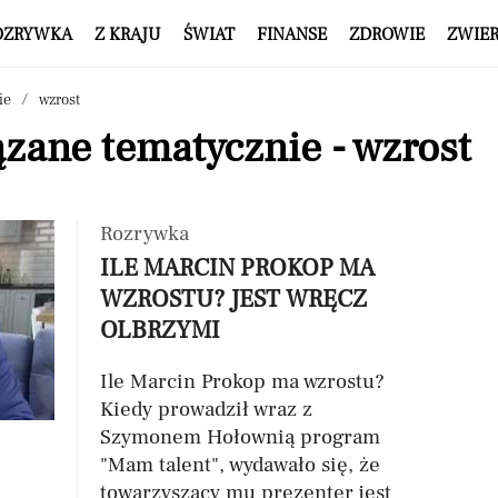
OZRYWKA
Z KRAJU
ŚWIAT
FINANSE
ZDROWIE
ZWIE
ie
wzrost
zane tematycznie - wzrost
Rozrywka
ILE MARCIN PROKOP MA
WZROSTU? JEST WRĘCZ
OLBRZYMI
Ile Marcin Prokop ma wzrostu?
Kiedy prowadził wraz z
Szymonem Hołownią program
"Mam talent", wydawało się, że
towarzyszący mu prezenter jest