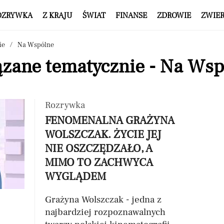
OZRYWKA
Z KRAJU
ŚWIAT
FINANSE
ZDROWIE
ZWIE
ie
Na Wspólne
ązane tematycznie - Na Wsp
Rozrywka
FENOMENALNA GRAŻYNA
WOLSZCZAK. ŻYCIE JEJ
NIE OSZCZĘDZAŁO, A
MIMO TO ZACHWYCA
WYGLĄDEM
Grażyna Wolszczak - jedna z
najbardziej rozpoznawalnych