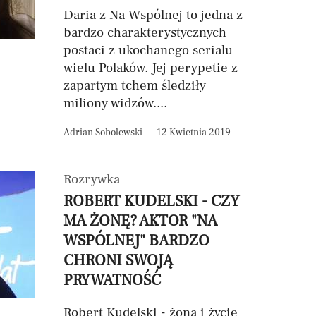
Daria z Na Wspólnej to jedna z
bardzo charakterystycznych
postaci z ukochanego serialu
wielu Polaków. Jej perypetie z
zapartym tchem śledziły
miliony widzów....
Adrian Sobolewski
12 Kwietnia 2019
Rozrywka
ROBERT KUDELSKI - CZY
MA ŻONĘ? AKTOR "NA
WSPÓLNEJ" BARDZO
CHRONI SWOJĄ
PRYWATNOŚĆ
Robert Kudelski - żona i życie