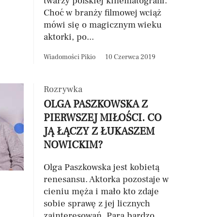
twarzy polskiej kinematografii.
Choć w branży filmowej wciąż
mówi się o magicznym wieku
aktorki, po...
Wiadomości Pikio
10 Czerwca 2019
Rozrywka
OLGA PASZKOWSKA Z
PIERWSZEJ MIŁOŚCI. CO
JĄ ŁĄCZY Z ŁUKASZEM
NOWICKIM?
Olga Paszkowska jest kobietą
renesansu. Aktorka pozostaje w
cieniu męża i mało kto zdaje
sobie sprawę z jej licznych
zainteresowań. Para bardzo