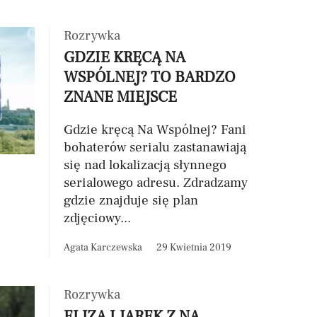
Rozrywka
GDZIE KRĘCĄ NA
WSPÓLNEJ? TO BARDZO
ZNANE MIEJSCE
Gdzie kręcą Na Wspólnej? Fani
bohaterów serialu zastanawiają
się nad lokalizacją słynnego
serialowego adresu. Zdradzamy
gdzie znajduje się plan
zdjęciowy...
Agata Karczewska
29 Kwietnia 2019
Rozrywka
ELIZA I JAREK Z NA