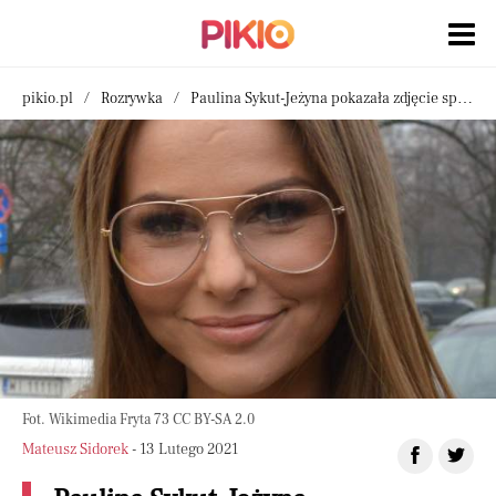
pikio.pl
Rozrywka
Paulina Sykut-Jeżyna pokazała zdjęcie sprzed 15 lat. Ogromnie się zmieniła
Fot. Wikimedia Fryta 73 CC BY-SA 2.0
Mateusz Sidorek
- 13 Lutego 2021