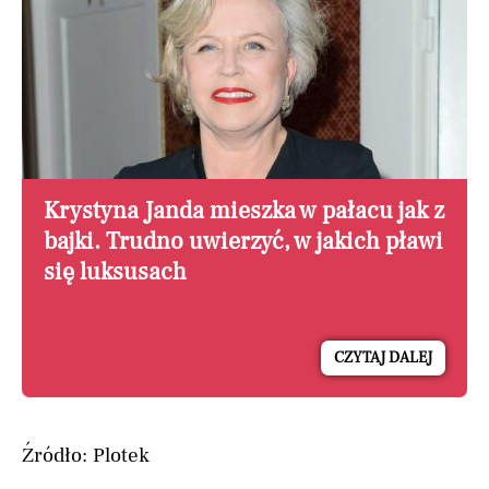
Krystyna Janda mieszka w pałacu jak z
bajki. Trudno uwierzyć, w jakich pławi
się luksusach
CZYTAJ DALEJ
Źródło: Plotek