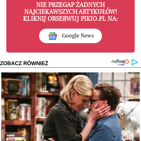
NIE PRZEGAP ŻADNYCH
NAJCIEKAWSZYCH ARTYKUŁÓW!
KLIKNIJ OBSERWUJ PIKIO.PL NA:
Google News
ZOBACZ RÓWNIEŻ