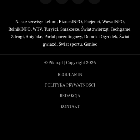
Nasze serwisy:
Lelum
,
BiznesINFO
,
Pacjenci
,
WawaINFO
,
RolnikINFO
,
WTV
,
Turyści
,
Smakosze
,
Świat zwierząt
,
Techgame
,
Zdrogi
,
Antyfake
,
Portal parentingowy
,
Domek i Ogródek
,
Świat
gwiazd
,
Świat sportu
,
Goniec
© Pikio.pl | Copyright 2026
REGULAMIN
POLITYKA PRYWATNOŚCI
REDAKCJA
KONTAKT