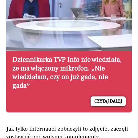
Dziennikarka TVP Info nie wiedziała,
że ma włączony mikrofon. „Nie
wiedziałam, czy on już gada, nie
gada”
CZYTAJ DALEJ
Jak tylko internauci zobaczyli to zdjęcie, zaczęli
zostawiać pod wpisem komplementy.