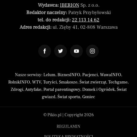
Wydawca:
IBERION
Sp. z o.o.
Redaktor naczelny:
Patryk Przybyłowski
tel. do redakcji:
22 113 14 62
Adres redakcji:
ul. Zięby 41, 02-808 Warszawa
Nasze serwisy:
Lelum
,
BiznesINFO
,
Pacjenci
,
WawaINFO
,
RolnikINFO
,
WTV
,
Turyści
,
Smakosze
,
Świat zwierząt
,
Techgame
,
Zdrogi
,
Antyfake
,
Portal parentingowy
,
Domek i Ogródek
,
Świat
gwiazd
,
Świat sportu
,
Goniec
© Pikio.pl | Copyright 2026
REGULAMIN