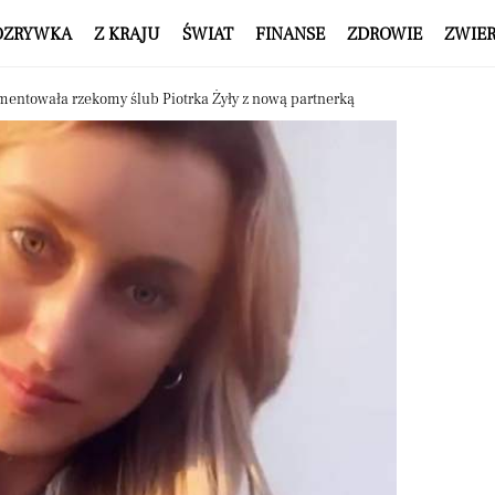
OZRYWKA
Z KRAJU
ŚWIAT
FINANSE
ZDROWIE
ZWIE
mentowała rzekomy ślub Piotrka Żyły z nową partnerką