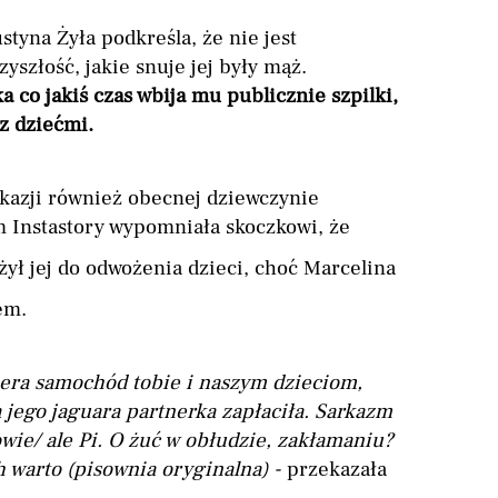
styna Żyła podkreśla, że nie jest
szłość, jakie snuje jej były mąż.
 co jakiś czas wbija mu publicznie szpilki,
 z dziećmi.
kazji również obecnej dziewczynie
m Instastory wypomniała skoczkowi, że
użył jej do odwożenia dzieci, choć Marcelina
em.
iera samochód tobie i naszym dzieciom,
a jego jaguara partnerka zapłaciła. Sarkazm
wie/ ale Pi. O żuć w obłudzie, zakłamaniu?
ch warto (pisownia oryginalna) -
przekazała