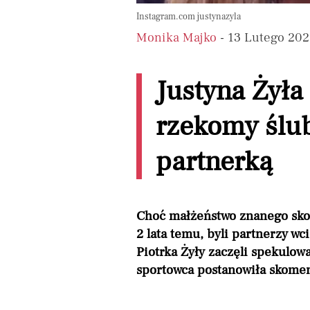
Instagram.com justynazyla
Monika Majko
- 13 Lutego 202
Justyna Żył
rzekomy ślub
partnerką
Choć małżeństwo znanego skoc
2 lata temu, byli partnerzy wc
Piotrka Żyły zaczęli spekulowa
sportowca postanowiła skomen