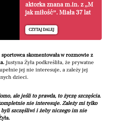
aktorka znana m.in. z „M
jak miłość”. Miała 37 lat
CZYTAJ DALEJ
e sportowca skomentowała w rozmowie z
a.
Justyna Żyła podkreśliła, że prywatne
upełnie jej nie interesuje, a zależy jej
nych dzieci.
mo, ale jeśli to prawda, to życzę szczęścia.
ompletnie nie interesuje. Zależy mi tylko
byli szczęśliwi i żeby niczego im nie
Żyła.