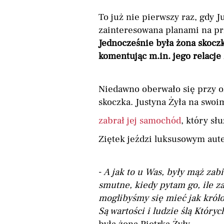
To już nie pierwszy raz, gdy Ju
zainteresowana planami na przy
Jednocześnie była żona skoczka
komentując m.in. jego relacje
Niedawno oberwało się przy o
skoczka. Justyna Żyła na swoi
zabrał jej samochód
, który sł
Ziętek jeździ luksusowym aut
-
A jak to u Was, były mąż zab
smutne, kiedy pytam go, ile z
moglibyśmy się mieć jak królo
Są wartości i ludzie ślą Który
była żona Piotrka Żyły.