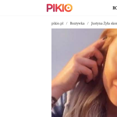
R
pikio.pl
Rozrywka
Justyna Żyła sko