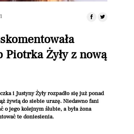
1
a skomentowała
 Piotrka Żyły z nową
zka i Justyny Żyły rozpadło się już ponad
iąż żywią do siebie urazę. Niedawno fani
ć o jego kolejnym ślubie, a była żona
tować te doniesienia.