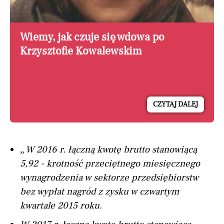
Wiemy, jak czuje się wdowa po
Krzysztofie Kowalewskim
CZYTAJ DALEJ
„W 2016 r. łączną kwotę brutto stanowiącą
5,92 - krotność przeciętnego miesięcznego
wynagrodzenia w sektorze przedsiębiorstw
bez wypłat nagród z zysku w czwartym
kwartale 2015 roku.