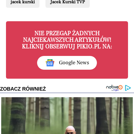
jacek kurski
Jacek Kurski TVP
NIE PRZEGAP ŻADNYCH
NAJCIEKAWSZYCH ARTYKUŁÓW!
KLIKNIJ OBSERWUJ PIKIO.PL NA:
Google News
ZOBACZ RÓWNIEŻ