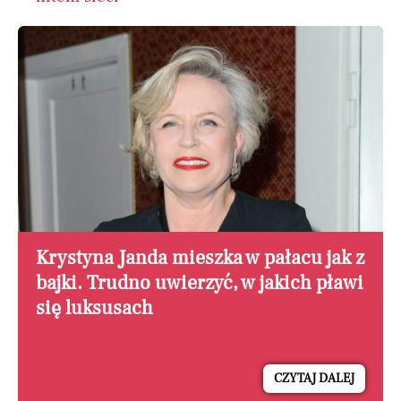
Krystyna Janda mieszka w pałacu jak z
bajki. Trudno uwierzyć, w jakich pławi
się luksusach
CZYTAJ DALEJ