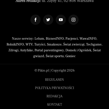
Adres redakcji:
ul. Zięby 41, 02-808 Warszawa
Nasze serwisy:
Lelum
,
BiznesINFO
,
Pacjenci
,
WawaINFO
,
RolnikINFO
,
WTV
,
Turyści
,
Smakosze
,
Świat zwierząt
,
Techgame
,
Zdrogi
,
Antyfake
,
Portal parentingowy
,
Domek i Ogródek
,
Świat
gwiazd
,
Świat sportu
,
Goniec
© Pikio.pl | Copyright 2026
REGULAMIN
POLITYKA PRYWATNOŚCI
REDAKCJA
KONTAKT