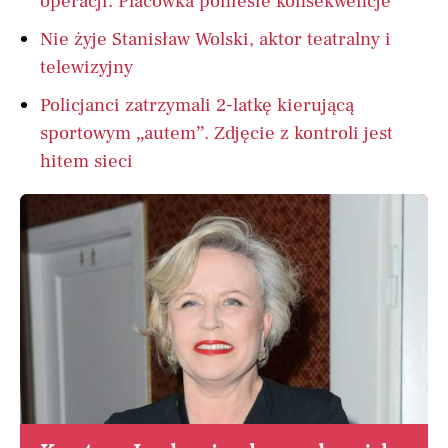
operacji. Placówka poniesie konsekwencje
Nie żyje Stanisław Wolski, aktor teatralny i
telewizyjny
Policjanci zatrzymali 2-latkę kierującą
sportowym „autem”. Zdjęcie z kontroli jest
hitem sieci