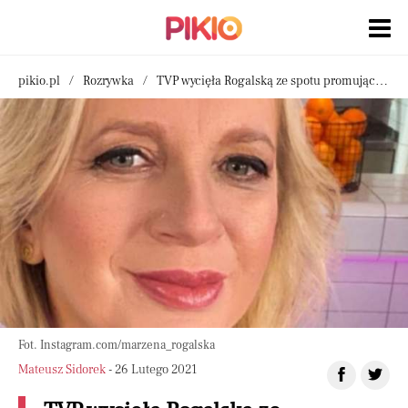
pikio.pl
Rozrywka
TVP wycięła Rogalską ze spotu promującego TVP Kobieta. Zamiast niej wklejono „nową” gwiazdę
Fot. Instagram.com/marzena_rogalska
Mateusz Sidorek
- 26 Lutego 2021