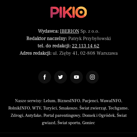
Wydawca:
IBERION
Sp. z o.o.
Redaktor naczelny:
Patryk Przybyłowski
tel. do redakcji:
22 113 14 62
Adres redakcji:
ul. Zięby 41, 02-808 Warszawa
Nasze serwisy:
Lelum
,
BiznesINFO
,
Pacjenci
,
WawaINFO
,
RolnikINFO
,
WTV
,
Turyści
,
Smakosze
,
Świat zwierząt
,
Techgame
,
Zdrogi
,
Antyfake
,
Portal parentingowy
,
Domek i Ogródek
,
Świat
gwiazd
,
Świat sportu
,
Goniec