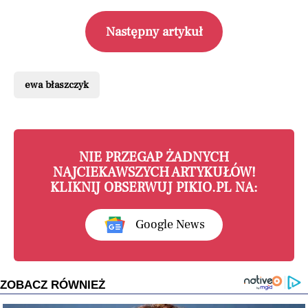
Następny artykuł
ewa błaszczyk
NIE PRZEGAP ŻADNYCH
NAJCIEKAWSZYCH ARTYKUŁÓW!
KLIKNIJ OBSERWUJ PIKIO.PL NA:
Google News
ZOBACZ RÓWNIEŻ