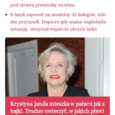
pod ziemią piwniczkę na wino
6-latek zaprosił na urodziny 32 kolegów, nikt
nie przyszedł. Dopiero gdy mama nagłośniła
sytuację, otrzymał wsparcie obcych ludzi
Krystyna Janda mieszka w pałacu jak z
bajki. Trudno uwierzyć, w jakich pławi