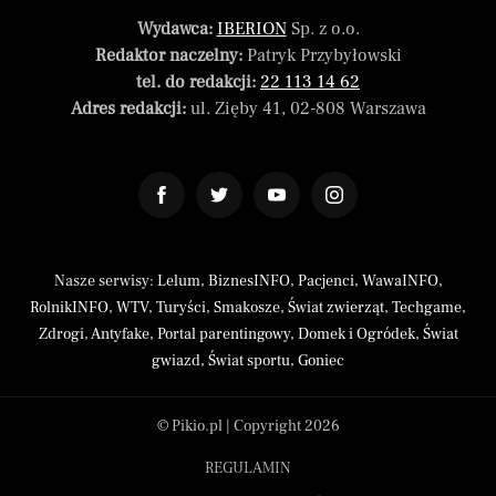
Wydawca:
IBERION
Sp. z o.o.
Redaktor naczelny:
Patryk Przybyłowski
tel. do redakcji:
22 113 14 62
Adres redakcji:
ul. Zięby 41, 02-808 Warszawa
Nasze serwisy:
Lelum
,
BiznesINFO
,
Pacjenci
,
WawaINFO
,
RolnikINFO
,
WTV
,
Turyści
,
Smakosze
,
Świat zwierząt
,
Techgame
,
Zdrogi
,
Antyfake
,
Portal parentingowy
,
Domek i Ogródek
,
Świat
gwiazd
,
Świat sportu
,
Goniec
© Pikio.pl | Copyright 2026
REGULAMIN