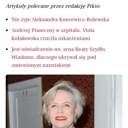
Artykuły polecane przez redakcję Pikio:
Nie żyje Aleksandra Koncewicz-Rulewska
Andrzej Piaseczny w szpitalu. Viola
Kołakowska rzuciła oskarżeniami
Jest oświadczenie ws. syna Beaty Szydło.
Wiadomo, dlaczego ukrywał się pod
zmienionym nazwiskiem