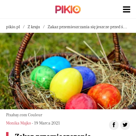
pikio.pl
Z kraju
Zakaz przemieszczania się jeszcze przed świętami? Niepokojące słowa prof. Horbana w TVN24
Pixabay.com Couleur
Monika Majko
- 19 Marca 2021