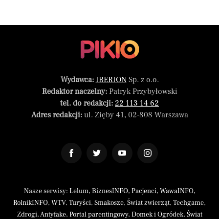
Wydawca:
IBERION
Sp. z o.o.
Redaktor naczelny:
Patryk Przybyłowski
tel. do redakcji:
22 113 14 62
Adres redakcji:
ul. Zięby 41, 02-808 Warszawa
Nasze serwisy:
Lelum
,
BiznesINFO
,
Pacjenci
,
WawaINFO
,
RolnikINFO
,
WTV
,
Turyści
,
Smakosze
,
Świat zwierząt
,
Techgame
,
Zdrogi
,
Antyfake
,
Portal parentingowy
,
Domek i Ogródek
,
Świat