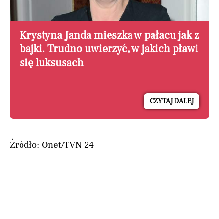
Krystyna Janda mieszka w pałacu jak z
bajki. Trudno uwierzyć, w jakich pławi
się luksusach
CZYTAJ DALEJ
Źródło: Onet/TVN 24