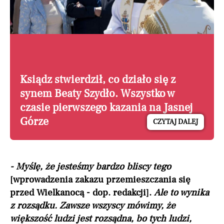
Ksiądz stwierdził, co działo się z
synem Beaty Szydło. Wszystko w
czasie pierwszego kazania na Jasnej
Górze
CZYTAJ DALEJ
- Myślę, że jesteśmy bardzo bliscy tego
[wprowadzenia zakazu przemieszczania się
przed Wielkanocą - dop. redakcji].
Ale to wynika
z rozsądku. Zawsze wszyscy mówimy, że
większość ludzi jest rozsądna, bo tych ludzi,