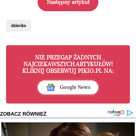
Następny artykuł
dziecko
NIE PRZEGAP ŻADNYCH
NAJCIEKAWSZYCH ARTYKUŁÓW!
KLIKNIJ OBSERWUJ PIKIO.PL NA:
Google News
ZOBACZ RÓWNIEŻ