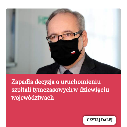
Zapadła decyzja o uruchomieniu
szpitali tymczasowych w dziewięciu
województwach
CZYTAJ DALEJ