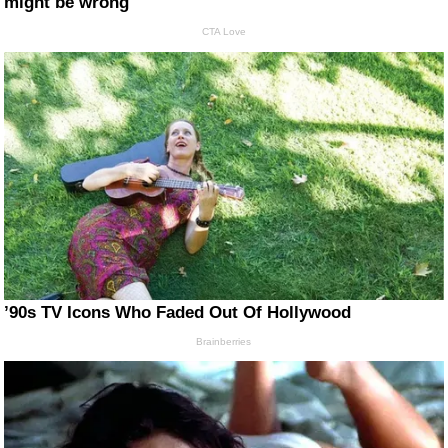
might be wrong
CTA Love
’90s TV Icons Who Faded Out Of Hollywood
Brainberries