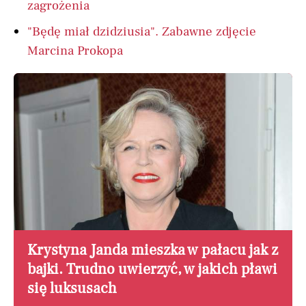
zagrożenia
"Będę miał dzidziusia". Zabawne zdjęcie
Marcina Prokopa
Krystyna Janda mieszka w pałacu jak z
bajki. Trudno uwierzyć, w jakich pławi
się luksusach