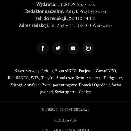
Wydawca:
IBERION
Sp. z o.o.
Redaktor naczelny:
Patryk Przybyłowski
tel. do redakcji:
22 113 14 62
Adres redakcji:
ul. Zięby 41, 02-808 Warszawa
Nasze serwisy:
Lelum
,
BiznesINFO
,
Pacjenci
,
WawaINFO
,
RolnikINFO
,
WTV
,
Turyści
,
Smakosze
,
Świat zwierząt
,
Techgame
,
Zdrogi
,
Antyfake
,
Portal parentingowy
,
Domek i Ogródek
,
Świat
gwiazd
,
Świat sportu
,
Goniec
© Pikio.pl | Copyright 2026
REGULAMIN
POLITYKA PRYWATNOŚCI