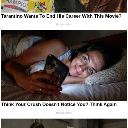
Tarantino Wants To End His Career With This Movie?
Brainberries
Think Your Crush Doesn't Notice You? Think Again
Brainberries