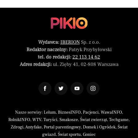
Wydawca:
IBERION
Sp. z o.o.
Redaktor naczelny:
Patryk Przybyłowski
tel. do redakcji:
22 113 14 62
Adres redakcji:
ul. Zięby 41, 02-808 Warszawa
Nasze serwisy:
Lelum
,
BiznesINFO
,
Pacjenci
,
WawaINFO
,
RolnikINFO
,
WTV
,
Turyści
,
Smakosze
,
Świat zwierząt
,
Techgame
,
Zdrogi
,
Antyfake
,
Portal parentingowy
,
Domek i Ogródek
,
Świat
gwiazd
,
Świat sportu
,
Goniec