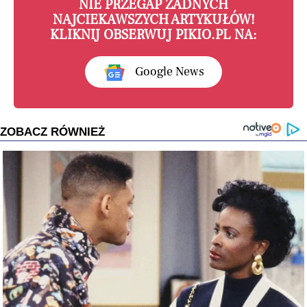
NIE PRZEGAP ŻADNYCH
NAJCIEKAWSZYCH ARTYKUŁÓW!
KLIKNIJ OBSERWUJ PIKIO.PL NA:
Google News
ZOBACZ RÓWNIEŻ