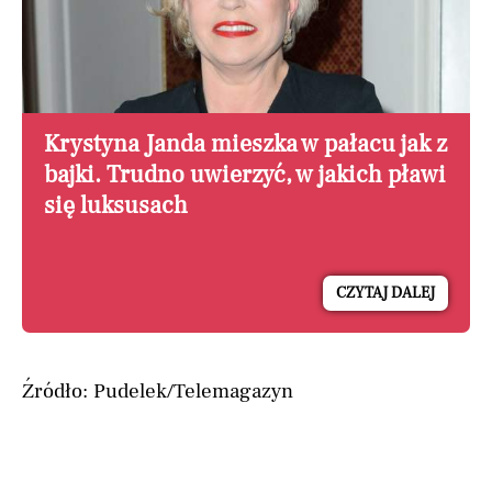
Krystyna Janda mieszka w pałacu jak z
bajki. Trudno uwierzyć, w jakich pławi
się luksusach
CZYTAJ DALEJ
Źródło: Pudelek/Telemagazyn