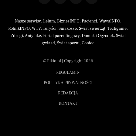
Nasze serwisy:
Lelum
,
BiznesINFO
,
Pacjenci
,
WawaINFO
,
RolnikINFO
,
WTV
,
Turyści
,
Smakosze
,
Świat zwierząt
,
Techgame
,
Zdrogi
,
Antyfake
,
Portal parentingowy
,
Domek i Ogródek
,
Świat
gwiazd
,
Świat sportu
,
Goniec
© Pikio.pl | Copyright 2026
REGULAMIN
POLITYKA PRYWATNOŚCI
REDAKCJA
KONTAKT