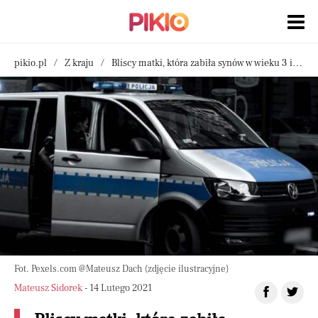
pikio.pl
Z kraju
Bliscy matki, która zabiła synów w wieku 3 i 5 lat, nie wierzą w jej winę. Sądzą, że sama jest ofiarą, w domu miała ciężko
Fot. Pexels.com @Mateusz Dach (zdjęcie ilustracyjne)
Mateusz Sidorek
- 14 Lutego 2021