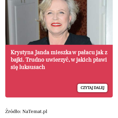
Krystyna Janda mieszka w pałacu jak z
bajki. Trudno uwierzyć, w jakich pławi
się luksusach
CZYTAJ DALEJ
Źródło: NaTemat.pl