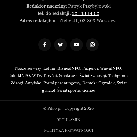
Redaktor naczelny:
Patryk Przybyłowski
tel. do redakcji:
22 113 14 62
Adres redakcji:
ul. Zięby 41, 02-808 Warszawa
Nasze serwisy:
Lelum
,
BiznesINFO
,
Pacjenci
,
WawaINFO
,
RolnikINFO
,
WTV
,
Turyści
,
Smakosze
,
Świat zwierząt
,
Techgame
,
Zdrogi
,
Antyfake
,
Portal parentingowy
,
Domek i Ogródek
,
Świat
gwiazd
,
Świat sportu
,
Goniec
© Pikio.pl | Copyright 2026
REGULAMIN
POLITYKA PRYWATNOŚCI