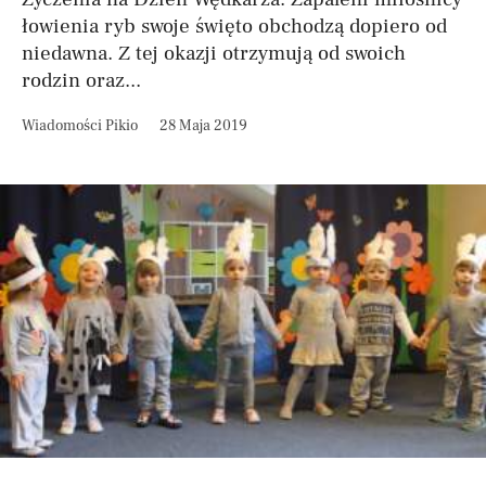
łowienia ryb swoje święto obchodzą dopiero od
niedawna. Z tej okazji otrzymują od swoich
rodzin oraz...
Wiadomości Pikio
28 Maja 2019