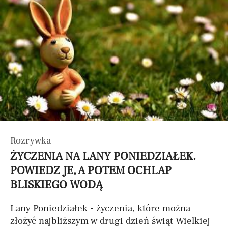
Rozrywka
ŻYCZENIA NA LANY PONIEDZIAŁEK.
POWIEDZ JE, A POTEM OCHLAP
BLISKIEGO WODĄ
Lany Poniedziałek - życzenia, które można
złożyć najbliższym w drugi dzień świąt Wielkiej