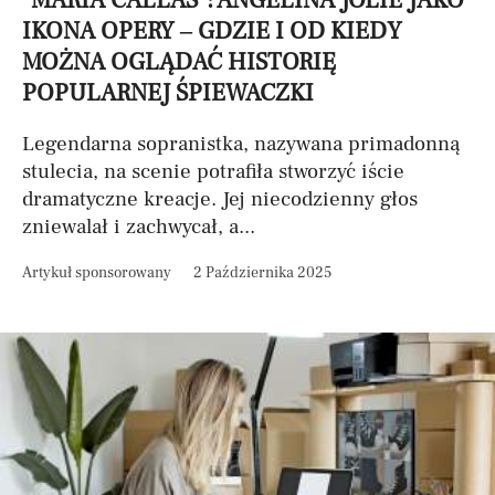
"MARIA CALLAS": ANGELINA JOLIE JAKO
IKONA OPERY – GDZIE I OD KIEDY
MOŻNA OGLĄDAĆ HISTORIĘ
POPULARNEJ ŚPIEWACZKI
Legendarna sopranistka, nazywana primadonną
stulecia, na scenie potrafiła stworzyć iście
dramatyczne kreacje. Jej niecodzienny głos
zniewalał i zachwycał, a...
Artykuł sponsorowany
2 Października 2025