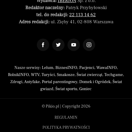
Wydawca:
IBERION
Sp. z o.o.
Redaktor naczelny:
Patryk Przybyłowski
tel. do redakcji:
22 113 14 62
Adres redakcji:
ul. Zięby 41, 02-808 Warszawa
Nasze serwisy:
Lelum
,
BiznesINFO
,
Pacjenci
,
WawaINFO
,
RolnikINFO
,
WTV
,
Turyści
,
Smakosze
,
Świat zwierząt
,
Techgame
,
Zdrogi
,
Antyfake
,
Portal parentingowy
,
Domek i Ogródek
,
Świat
gwiazd
,
Świat sportu
,
Goniec
© Pikio.pl | Copyright 2026
REGULAMIN
POLITYKA PRYWATNOŚCI