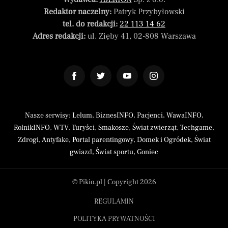
Redaktor naczelny:
Patryk Przybyłowski
tel. do redakcji:
22 113 14 62
Adres redakcji:
ul. Zięby 41, 02-808 Warszawa
Nasze serwisy:
Lelum
,
BiznesINFO
,
Pacjenci
,
WawaINFO
,
RolnikINFO
,
WTV
,
Turyści
,
Smakosze
,
Świat zwierząt
,
Techgame
,
Zdrogi
,
Antyfake
,
Portal parentingowy
,
Domek i Ogródek
,
Świat
gwiazd
,
Świat sportu
,
Goniec
© Pikio.pl | Copyright 2026
REGULAMIN
POLITYKA PRYWATNOŚCI