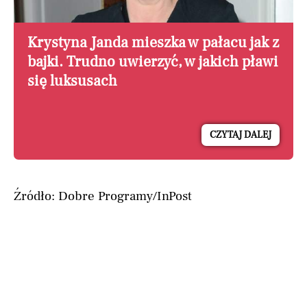
Krystyna Janda mieszka w pałacu jak z
bajki. Trudno uwierzyć, w jakich pławi
się luksusach
CZYTAJ DALEJ
Źródło: Dobre Programy/InPost