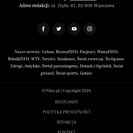
Adres redakcji:
ul. Zięby 41, 02-808 Warszawa
Nasze serwisy:
Lelum
,
BiznesINFO
,
Pacjenci
,
WawaINFO
,
RolnikINFO
,
WTV
,
Turyści
,
Smakosze
,
Świat zwierząt
,
Techgame
,
Zdrogi
,
Antyfake
,
Portal parentingowy
,
Domek i Ogródek
,
Świat
gwiazd
,
Świat sportu
,
Goniec
© Pikio.pl | Copyright 2026
REGULAMIN
POLITYKA PRYWATNOŚCI
REDAKCJA
KONTAKT