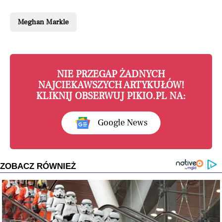
Meghan Markle
NIE PRZEGAP ŻADNYCH
NAJCIEKAWSZYCH ARTYKUŁÓW!
KLIKNIJ OBSERWUJ PIKIO.PL NA:
Google News
ZOBACZ RÓWNIEŻ