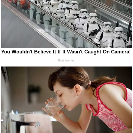
You Wouldn't Believe It If It Wasn't Caught On Camera!
Brainberries