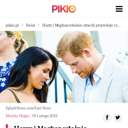
pikio.pl
Świat
Harry i Meghan właśnie stracili przywileje członków rodziny królewskiej
SplashNews.com/East News
Monika Majko
- 19 Lutego 2021