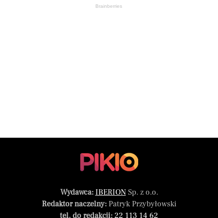
Brainberries
Wydawca:
IBERION
Sp. z o.o.
Redaktor naczelny:
Patryk Przybyłowski
tel. do redakcji:
22 113 14 62