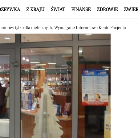
OZRYWKA
Z KRAJU
ŚWIAT
FINANSE
ZDROWIE
ZWIE
eniorów tylko dla nielicznych. Wymagane Internetowe Konto Pacjenta