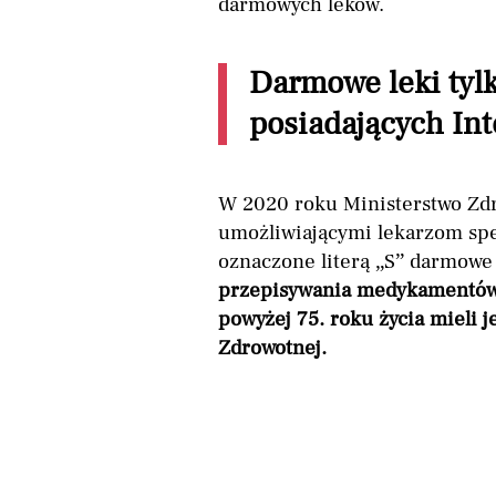
darmowych leków.
Darmowe leki tylk
posiadających In
W 2020 roku Ministerstwo Zd
umożliwiającymi lekarzom spe
oznaczone literą „S” darmowe 
przepisywania medykamentów 
powyżej 75. roku życia mieli 
Zdrowotnej.