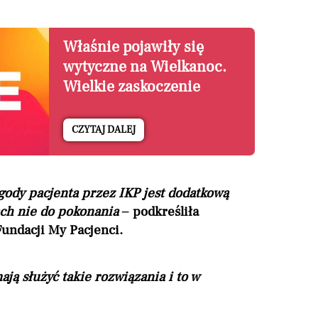
Właśnie pojawiły się
wytyczne na Wielkanoc.
Wielkie zaskoczenie
CZYTAJ DALEJ
gody pacjenta przez IKP jest dodatkową
ach nie do pokonania –
podkreśliła
undacji My Pacjenci.
ą służyć takie rozwiązania i to w