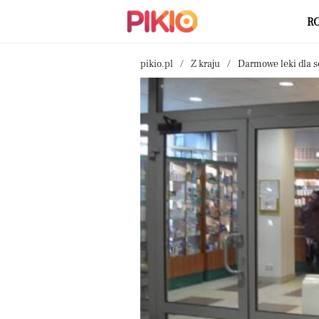
R
pikio.pl
Z kraju
Darmowe leki dla s