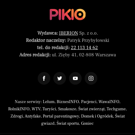
Wydawca:
IBERION
Sp. z o.o.
Redaktor naczelny:
Patryk Przybyłowski
tel. do redakcji:
22 113 14 62
Adres redakcji:
ul. Zięby 41, 02-808 Warszawa
Nasze serwisy:
Lelum
,
BiznesINFO
,
Pacjenci
,
WawaINFO
,
RolnikINFO
,
WTV
,
Turyści
,
Smakosze
,
Świat zwierząt
,
Techgame
,
Zdrogi
,
Antyfake
,
Portal parentingowy
,
Domek i Ogródek
,
Świat
gwiazd
,
Świat sportu
,
Goniec