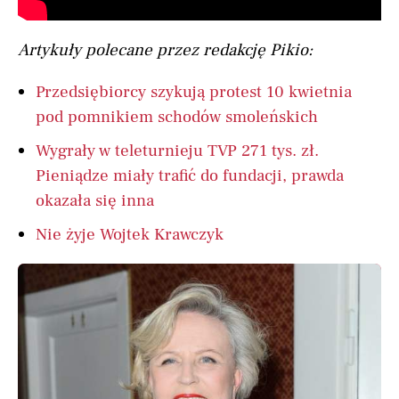
Artykuły polecane przez redakcję Pikio:
Przedsiębiorcy szykują protest 10 kwietnia
pod pomnikiem schodów smoleńskich
Wygrały w teleturnieju TVP 271 tys. zł.
Pieniądze miały trafić do fundacji, prawda
okazała się inna
Nie żyje Wojtek Krawczyk