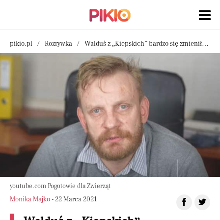
pikio.pl
Rozrywka
Walduś z „Kiepskich” bardzo się zmienił. Aktor prosi o pomoc
youtube.com Pogotowie dla Zwierząt
Monika Majko
- 22 Marca 2021