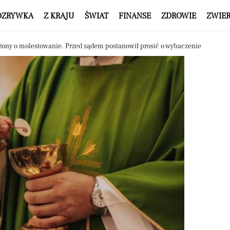
OZRYWKA
Z KRAJU
ŚWIAT
FINANSE
ZDROWIE
ZWIE
rżony o molestowanie. Przed sądem postanowił prosić o wybaczenie