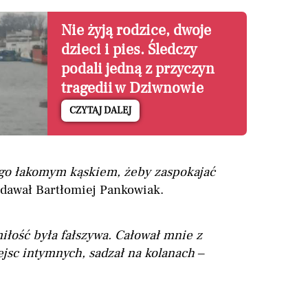
Nie żyją rodzice, dwoje
dzieci i pies. Śledczy
podali jedną z przyczyn
tragedii w Dziwnowie
CZYTAJ DALEJ
iego łakomym kąskiem, żeby zaspokajać
dawał Bartłomiej Pankowiak.
iłość była fałszywa.
Całował mnie z
jsc intymnych, sadzał na kolanach
–