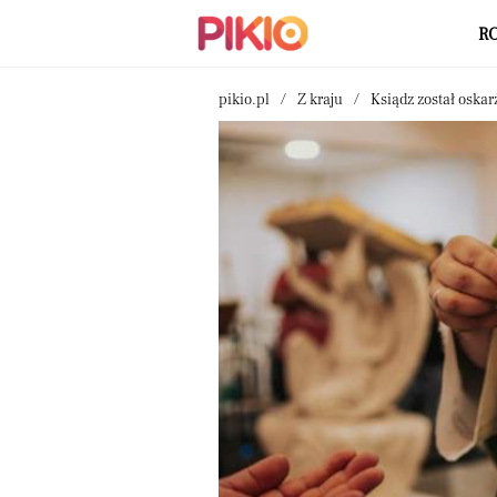
R
pikio.pl
Z kraju
Ksiądz został oska