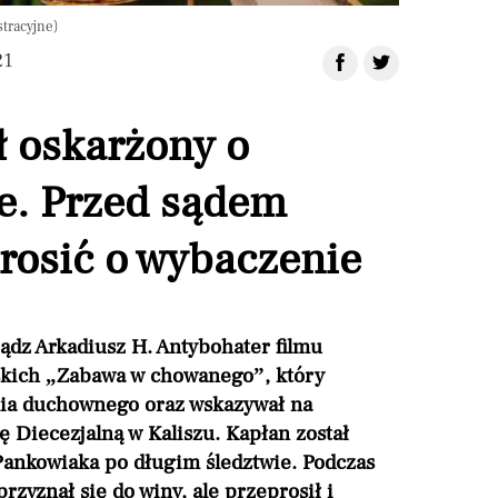
stracyjne)
21
ł oskarżony o
e. Przed sądem
rosić o wybaczenie
iądz Arkadiusz H. Antybohater filmu
skich „Zabawa w chowanego”, który
nia duchownego oraz wskazywał na
 Diecezjalną w Kaliszu. Kapłan został
Pankowiaka po długim śledztwie. Podczas
rzyznał się do winy, ale przeprosił i