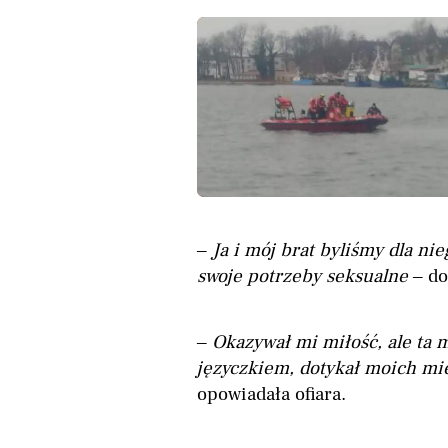
–
Ja i mój brat byliśmy dla n
swoje potrzeby seksualne
– do
–
Okazywał mi miłość, ale ta m
języczkiem, dotykał moich mie
opowiadała ofiara.