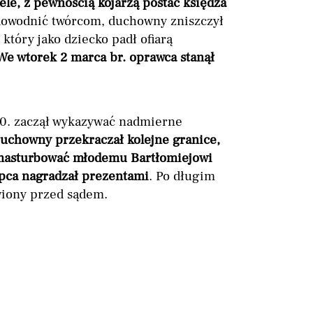
iele, z pewnością kojarzą postać księdza
dowodnić twórcom, duchowny zniszczył
który jako dziecko padł ofiarą
We wtorek 2 marca br. oprawca stanął
 90. zaczął wykazywać nadmierne
uchowny przekraczał kolejne granice,
ię masturbować młodemu Bartłomiejowi
pca nagradzał prezentami
. Po długim
wiony przed sądem.