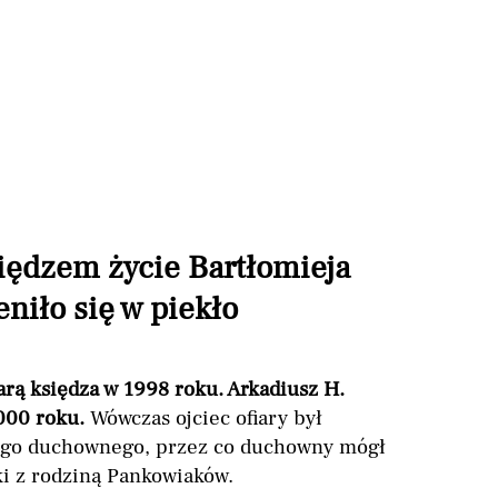
siędzem życie Bartłomieja
niło się w piekło
arą księdza w 1998 roku. Arkadiusz H.
000 roku.
Wówczas ojciec ofiary był
nego duchownego, przez co duchowny mógł
i z rodziną Pankowiaków.