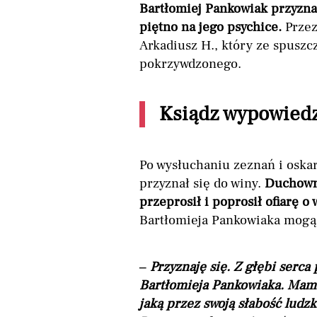
Bartłomiej Pankowiak przyznał
piętno na jego psychice.
Przez
Arkadiusz H., który ze spuszc
pokrzywdzonego.
Ksiądz wypowiedz
Po wysłuchaniu zeznań i oska
przyznał się do winy.
Duchowny
przeprosił i poprosił ofiarę o
Bartłomieja Pankowiaka mogą 
–
Przyznaję się. Z głębi serc
Bartłomieja Pankowiaka. Mam
jaką przez swoją słabość ludz