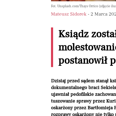
Fot. Unsplash.com/Thays Orrico (zdjęcie ilu
Mateusz Sidorek
- 2 Marca 20
Ksiądz zosta
molestowani
postanowił p
Dzisiaj przed sądem stanął ks
dokumentalnego braci Sekiel
ujawniał pedofilskie zachowa
tuszowanie sprawy przez Kurię
oskarżony przez Bartłomieja 
rozprawy oskarżony nie tylko p