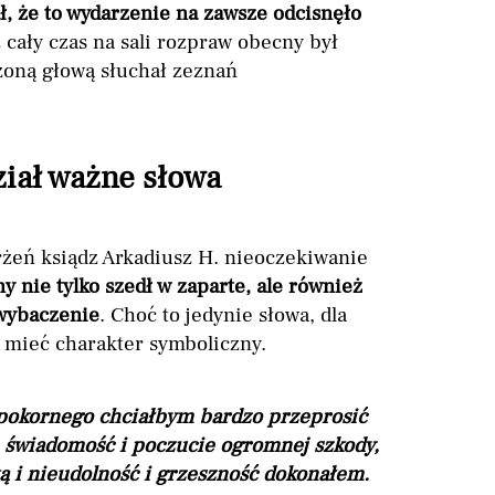
, że to wydarzenie na zawsze odcisnęło
 cały czas na sali rozpraw obecny był
zoną głową słuchał zeznań
iał ważne słowa
rżeń ksiądz Arkadiusz H. nieoczekiwanie
 nie tylko szedł w zaparte, ale również
 wybaczenie
. Choć to jedynie słowa, dla
mieć charakter symboliczny.
a pokornego chciałbym bardzo przeprosić
 świadomość i poczucie ogromnej szkody,
ką i nieudolność i grzeszność dokonałem.