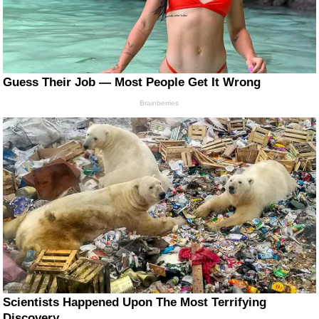
Guess Their Job — Most People Get It Wrong
Brainberries
Scientists Happened Upon The Most Terrifying
Discovery