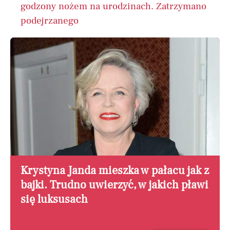
godzony nożem na urodzinach. Zatrzymano
podejrzanego
Krystyna Janda mieszka w pałacu jak z
bajki. Trudno uwierzyć, w jakich pławi
się luksusach