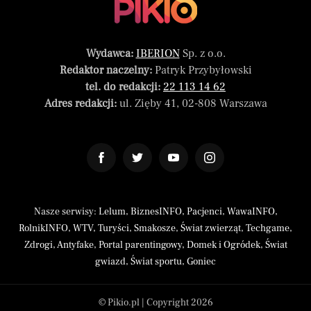
Wydawca:
IBERION
Sp. z o.o.
Redaktor naczelny:
Patryk Przybyłowski
tel. do redakcji:
22 113 14 62
Adres redakcji:
ul. Zięby 41, 02-808 Warszawa
Nasze serwisy:
Lelum
,
BiznesINFO
,
Pacjenci
,
WawaINFO
,
RolnikINFO
,
WTV
,
Turyści
,
Smakosze
,
Świat zwierząt
,
Techgame
,
Zdrogi
,
Antyfake
,
Portal parentingowy
,
Domek i Ogródek
,
Świat
gwiazd
,
Świat sportu
,
Goniec
© Pikio.pl | Copyright 2026