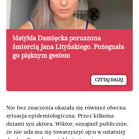
Matylda Damięcka poruszona
śmiercią Jana Lityńskiego. Pożegnała
go pięknym gestem
CZYTAJ DALEJ
Nie bez znaczenia okazała się również obecna
sytuacja epidemiologiczna. Przez kilkoma
dniami syn aktora, Wiktor, oznajmił publicznie,
że nie uda mu się towarzyszyć ojcu w ostatniej