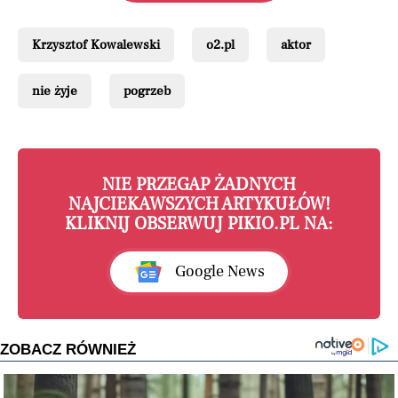
Krzysztof Kowalewski
o2.pl
aktor
nie żyje
pogrzeb
NIE PRZEGAP ŻADNYCH
NAJCIEKAWSZYCH ARTYKUŁÓW!
KLIKNIJ OBSERWUJ PIKIO.PL NA:
Google News
ZOBACZ RÓWNIEŻ