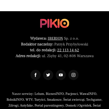
Wydawca:
IBERION
Sp. z o.o.
Redaktor naczelny:
Patryk Przybyłowski
tel. do redakcji:
22 113 14 62
Adres redakcji:
ul. Zięby 41, 02-808 Warszawa
Nasze serwisy:
Lelum
,
BiznesINFO
,
Pacjenci
,
WawaINFO
,
RolnikINFO
,
WTV
,
Turyści
,
Smakosze
,
Świat zwierząt
,
Techgame
,
Zdrogi
,
Antyfake
,
Portal parentingowy
,
Domek i Ogródek
,
Świat