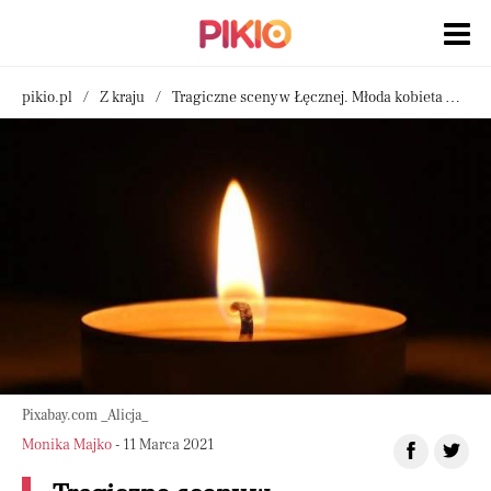
pikio.pl
Z kraju
Tragiczne sceny w Łęcznej. Młoda kobieta wyszła ze szpitala i upadła, nie udało się jej uratować
Pixabay.com _Alicja_
Monika Majko
- 11 Marca 2021