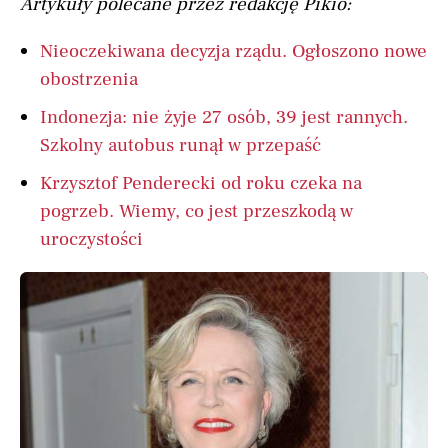
Artykuły polecane przez redakcję Pikio:
Nieoczekiwana decyzja rządu. Ogłoszono nowe
obostrzenia
Indonezja: nie żyje 27 osób, 39 jest rannych.
Szkolny autobus runął w przepaść
Krzysztof Penderecki od roku czeka na
pogrzeb. Wiemy, co jest przeszkodą w
uroczystości