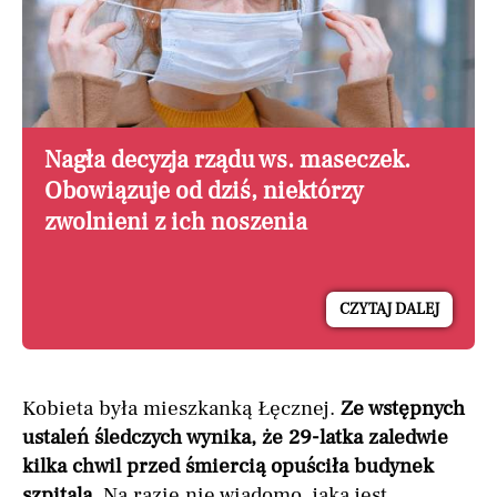
Nagła decyzja rządu ws. maseczek.
Obowiązuje od dziś, niektórzy
zwolnieni z ich noszenia
CZYTAJ DALEJ
Kobieta była mieszkanką Łęcznej.
Ze wstępnych
ustaleń śledczych wynika, że 29-latka zaledwie
kilka chwil przed śmiercią opuściła budynek
szpitala.
Na razie nie wiadomo, jaka jest