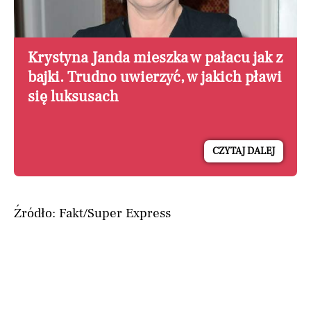
Krystyna Janda mieszka w pałacu jak z
bajki. Trudno uwierzyć, w jakich pławi
się luksusach
CZYTAJ DALEJ
Źródło: Fakt/Super Express