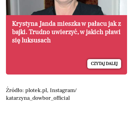
Krystyna Janda mieszka w pałacu jak z
bajki. Trudno uwierzyć, w jakich pławi
się luksusach
CZYTAJ DALEJ
Źródło: plotek.pl, Instagram/
katarzyna_dowbor_official