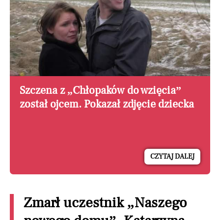
Szczena z „Chłopaków do wzięcia”
został ojcem. Pokazał zdjęcie dziecka
CZYTAJ DALEJ
Zmarł uczestnik „Naszego