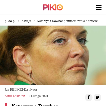
pikio.pl
Z kraju
Katarzyna Dowbor poinformowała o śmierci uczestnika programu „Nasz nowy dom”
Jan BIELECKI/East News
Artur Łokietek
- 14 Lutego 2021