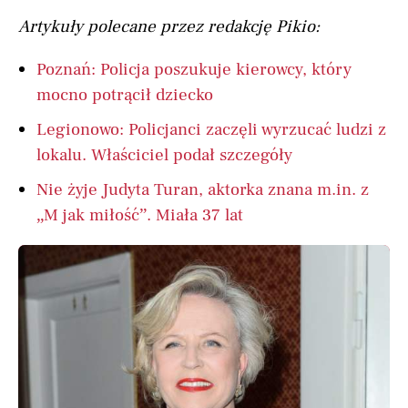
Artykuły polecane przez redakcję Pikio:
Poznań: Policja poszukuje kierowcy, który
mocno potrącił dziecko
Legionowo: Policjanci zaczęli wyrzucać ludzi z
lokalu. Właściciel podał szczegóły
Nie żyje Judyta Turan, aktorka znana m.in. z
„M jak miłość”. Miała 37 lat