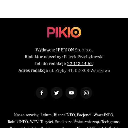
Wydawca:
IBERION
Sp. z o.o.
Redaktor naczelny:
Patryk Przybyłowski
tel. do redakcji:
22 113 14 62
Adres redakcji:
ul. Zięby 41, 02-808 Warszawa
Nasze serwisy:
Lelum
,
BiznesINFO
,
Pacjenci
,
WawaINFO
,
RolnikINFO
,
WTV
,
Turyści
,
Smakosze
,
Świat zwierząt
,
Techgame
,