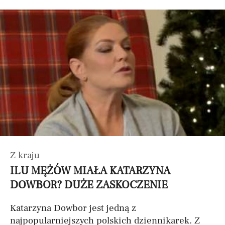
Z kraju
ILU MĘŻÓW MIAŁA KATARZYNA
DOWBOR? DUŻE ZASKOCZENIE
Katarzyna Dowbor jest jedną z
najpopularniejszych polskich dziennikarek. Z