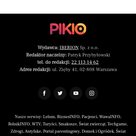
Wydawca:
IBERION
Sp. z o.o.
Redaktor naczelny:
Patryk Przybyłowski
tel. do redakcji:
22 113 14 62
Adres redakcji:
ul. Zięby 41, 02-808 Warszawa
Nasze serwisy:
Lelum
,
BiznesINFO
,
Pacjenci
,
WawaINFO
,
RolnikINFO
,
WTV
,
Turyści
,
Smakosze
,
Świat zwierząt
,
Techgame
,
Zdrogi
,
Antyfake
,
Portal parentingowy
,
Domek i Ogródek
,
Świat