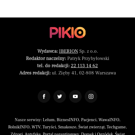
Wydawca:
IBERION
Sp. z o.o.
Redaktor naczelny:
Patryk Przybyłowski
tel. do redakcji:
22 113 14 62
Adres redakcji:
ul. Zięby 41, 02-808 Warszawa
Nasze serwisy:
Lelum
,
BiznesINFO
,
Pacjenci
,
WawaINFO
,
RolnikINFO
,
WTV
,
Turyści
,
Smakosze
,
Świat zwierząt
,
Techgame
,
Zdrogi
,
Antyfake
,
Portal parentingowy
,
Domek i Ogródek
,
Świat