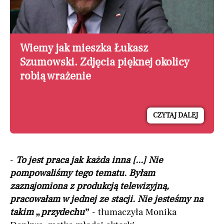
Wiemy jak mieszka Łukasz
Szumowski. Zdjęcia pięknej okolicy
robią wrażenie
CZYTAJ DALEJ
-
To jest praca jak każda inna [...] Nie
pompowaliśmy tego tematu. Byłam
zaznajomiona z produkcją telewizyjną,
pracowałam w jednej ze stacji. Nie jesteśmy na
takim „przydechu”
- tłumaczyła Monika