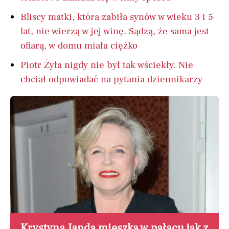
Bliscy matki, która zabiła synów w wieku 3 i 5
lat, nie wierzą w jej winę. Sądzą, że sama jest
ofiarą, w domu miała ciężko
Piotr Żyła nigdy nie był tak wściekły. Nie
chciał odpowiadać na pytania dziennikarzy
Krystyna Janda mieszka w pałacu jak z