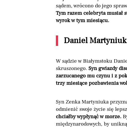
sądem, wrócono do jego spraw
Tym razem celebryta musiał sta
wyrok w tym miesiącu.
Daniel Martyniuk
W sądzie w Białymstoku Danie
skruszonego.
Syn gwiazdy disc
zarzucanego mu czynu i z pok
trzy miesiące pozbawienia wol
Syn Zenka Martyniuka przyznał
odmienić swoje życie się lep
chciałby wypłynąć w morze.
By
międzynarodowych, by unikn