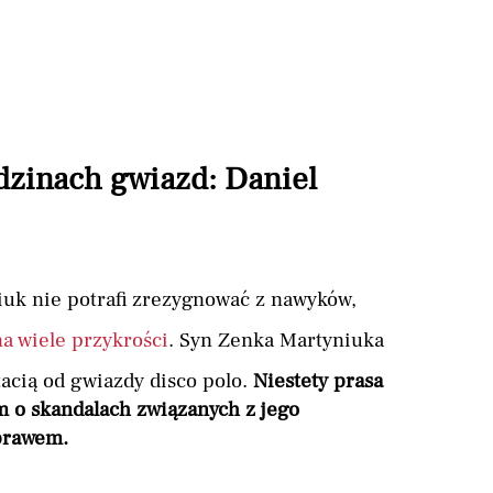
dzinach gwiazd: Daniel
niuk nie potrafi zrezygnować z nawyków,
na wiele przykrości
. Syn Zenka Martyniuka
tacią od gwiazdy disco polo.
Niestety prasa
m o skandalach związanych z jego
prawem.