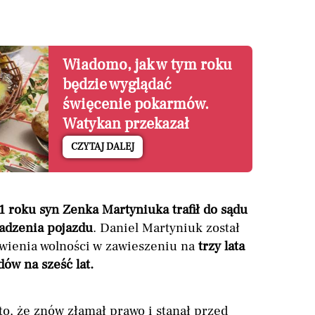
Wiadomo, jak w tym roku
będzie wyglądać
święcenie pokarmów.
Watykan przekazał
wytyczne
CZYTAJ DALEJ
 roku syn Zenka Martyniuka trafił do sądu
wadzenia pojazdu
. Daniel Martyniuk został
wienia wolności w zawieszeniu na
trzy lata
ów na sześć lat.
to, że znów złamał prawo i stanął przed