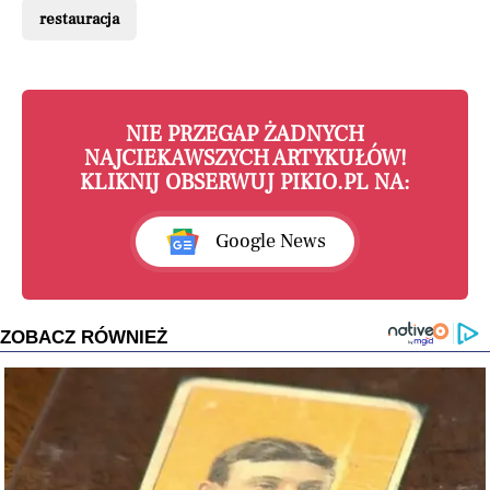
restauracja
NIE PRZEGAP ŻADNYCH
NAJCIEKAWSZYCH ARTYKUŁÓW!
KLIKNIJ OBSERWUJ PIKIO.PL NA:
Google News
ZOBACZ RÓWNIEŻ