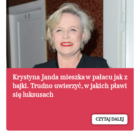
Krystyna Janda mieszka w pałacu jak z
bajki. Trudno uwierzyć, w jakich pławi
się luksusach
CZYTAJ DALEJ