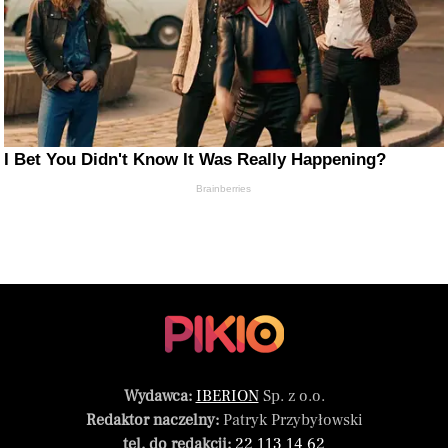
I Bet You Didn't Know It Was Really Happening?
Brainberries
Wydawca:
IBERION
Sp. z o.o.
Redaktor naczelny:
Patryk Przybyłowski
tel. do redakcji:
22 113 14 62