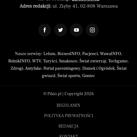
Adres redakcji:
ul. Zięby 41, 02-808 Warszawa
Nasze serwisy:
Lelum
,
BiznesINFO
,
Pacjenci
,
WawaINFO
,
RolnikINFO
,
WTV
,
Turyści
,
Smakosze
,
Świat zwierząt
,
Techgame
,
Zdrogi
,
Antyfake
,
Portal parentingowy
,
Domek i Ogródek
,
Świat
gwiazd
,
Świat sportu
,
Goniec
© Pikio.pl | Copyright 2026
REGULAMIN
POLITYKA PRYWATNOŚCI
REDAKCJA
KONTAKT