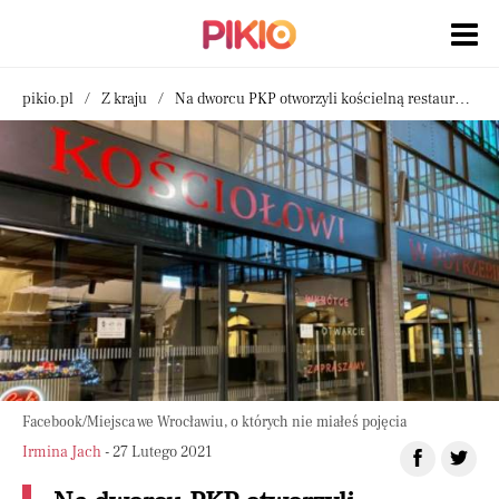
pikio.pl
Z kraju
Na dworcu PKP otworzyli kościelną restaurację. Za lokal stowarzyszenie nie zapłaci ani złotówki
Facebook/Miejsca we Wrocławiu, o których nie miałeś pojęcia
Irmina Jach
- 27 Lutego 2021