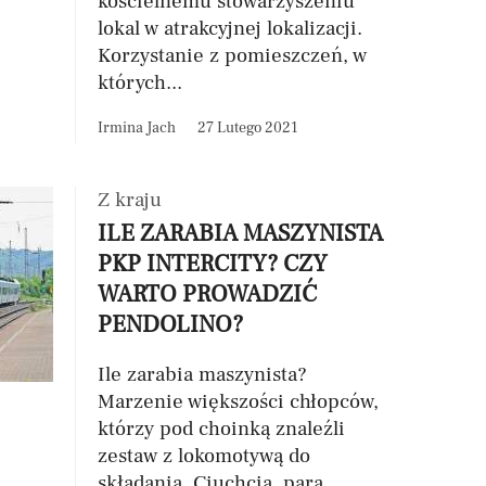
kościelnemu stowarzyszeniu
lokal w atrakcyjnej lokalizacji.
Korzystanie z pomieszczeń, w
których...
Irmina Jach
27 Lutego 2021
Z kraju
ILE ZARABIA MASZYNISTA
PKP INTERCITY? CZY
WARTO PROWADZIĆ
PENDOLINO?
Ile zarabia maszynista?
Marzenie większości chłopców,
którzy pod choinką znaleźli
zestaw z lokomotywą do
składania. Ciuchcia, para,