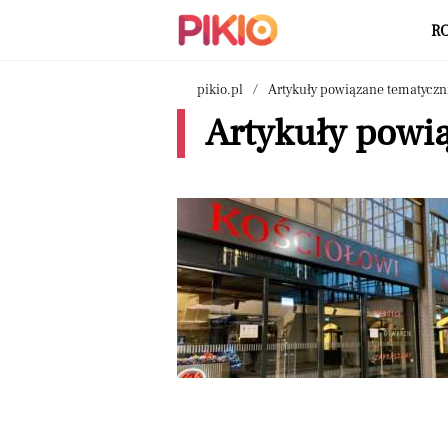
R
pikio.pl
Artykuły powiązane tematyczn
Artykuły powią