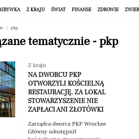
OZRYWKA
Z KRAJU
ŚWIAT
FINANSE
ZDROWIE
ZWIE
ie
pkp
zane tematycznie - pkp
Z kraju
NA DWORCU PKP
OTWORZYLI KOŚCIELNĄ
RESTAURACJĘ. ZA LOKAL
STOWARZYSZENIE NIE
ZAPŁACI ANI ZŁOTÓWKI
Zarządca dworca PKP Wrocław
Główny udostępnił