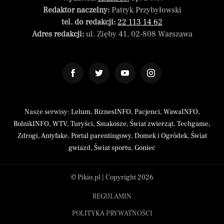
Redaktor naczelny:
Patryk Przybyłowski
tel. do redakcji:
22 113 14 62
Adres redakcji:
ul. Zięby 41, 02-808 Warszawa
Nasze serwisy:
Lelum
,
BiznesINFO
,
Pacjenci
,
WawaINFO
,
RolnikINFO
,
WTV
,
Turyści
,
Smakosze
,
Świat zwierząt
,
Techgame
,
Zdrogi
,
Antyfake
,
Portal parentingowy
,
Domek i Ogródek
,
Świat
gwiazd
,
Świat sportu
,
Goniec
© Pikio.pl | Copyright 2026
REGULAMIN
POLITYKA PRYWATNOŚCI