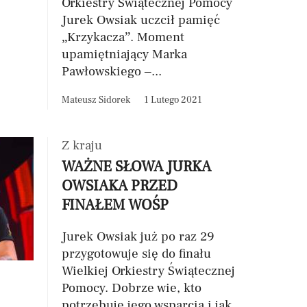
Orkiestry Świątecznej Pomocy
Jurek Owsiak uczcił pamięć
„Krzykacza”. Moment
upamiętniający Marka
Pawłowskiego –...
Mateusz Sidorek
1 Lutego 2021
Z kraju
WAŻNE SŁOWA JURKA
OWSIAKA PRZED
FINAŁEM WOŚP
Jurek Owsiak już po raz 29
przygotowuje się do finału
Wielkiej Orkiestry Świątecznej
Pomocy. Dobrze wie, kto
potrzebuje jego wsparcia i jak