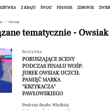
OZRYWKA
Z KRAJU
ŚWIAT
FINANSE
ZDROWIE
ZWIE
ie
Owsiak
ązane tematycznie - Owsiak
Rozrywka
PORUSZAJĄCE SCENY
PODCZAS FINAŁU WOŚP.
JUREK OWSIAK UCZCIŁ
PAMIĘĆ MARKA
"KRZYKACZA"
PAWŁOWSKIEGO
Podczas finału Wielkiej