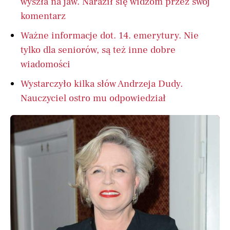
wyszła na jaw. Naraził się widzom przez swój
komentarz
Ważne informacje dot. 14. emerytury. Nie
tylko dla seniorów, są też inne dobre
wiadomości
Wystarczyło kilka słów Andrzeja Dudy.
Nauczyciel ostro mu odpowiedział