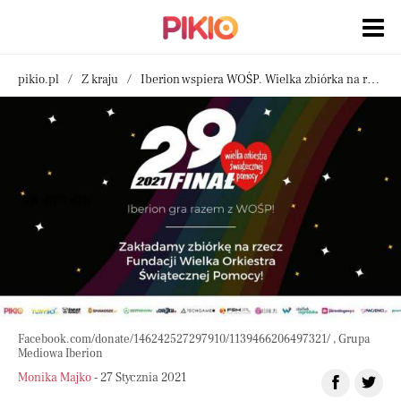
pikio.pl
Z kraju
Iberion wspiera WOŚP. Wielka zbiórka na rzecz zdrowia dzieci, cała Polska włącza się do akcji
Facebook.com/donate/146242527297910/1139466206497321/ , Grupa
Mediowa Iberion
Monika Majko
- 27 Stycznia 2021