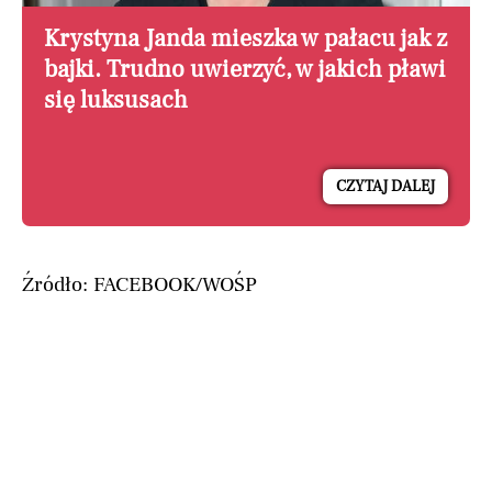
Krystyna Janda mieszka w pałacu jak z
bajki. Trudno uwierzyć, w jakich pławi
się luksusach
CZYTAJ DALEJ
Źródło: FACEBOOK/WOŚP