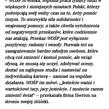
– WOŚP to wielka, wspólna praca tysięcy ludzi w
większych i mniejszych miastach Polski, którzy
poświęcają swój wolny czas na to, żeby pomóc
innym. To niezwykła siła solidarności i
wzajemnej pomocy, a także chwila wytchnienia
od negatywnych przekazów, które codziennie
nas atakują. Przekaz WOŚP jest wyłącznie
pozytywny, radosny i wesoły. Pozwala też na
zaangażowanie bardzo młodym osobom, które
chcą coś zmienić i komuś pomóc, ale wciąż
słyszą, że muszą się uczyć, zdobywać oceny,
dostać na najlepsze studia i nastawiać na
indywidualną karierę – zamiast na wspólne
działania. WOŚP im mówi: „Jesteście ważni i
wartościowi tacy, jacy jesteście. I możecie razem
zmienić świat” –
przekazała firma Iberion na
stronie swojej zbiórki.