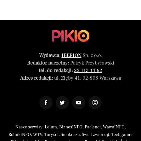
Wydawca:
IBERION
Sp. z o.o.
Redaktor naczelny:
Patryk Przybyłowski
tel. do redakcji:
22 113 14 62
Adres redakcji:
ul. Zięby 41, 02-808 Warszawa
Nasze serwisy:
Lelum
,
BiznesINFO
,
Pacjenci
,
WawaINFO
,
RolnikINFO
,
WTV
,
Turyści
,
Smakosze
,
Świat zwierząt
,
Techgame
,